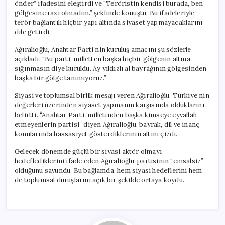
önder” ifadesini eleştirdi ve “Teröristin kendisi burada, ben
gölgesine razı olmadım.” şeklinde konuştu. Bu ifadeleriyle
terör bağlantılı hiçbir yapı altında siyaset yapmayacaklarını
dile getirdi.
Ağıralioğlu, Anahtar Parti’nin kuruluş amacını şu sözlerle
açıkladı: “Bu parti, milletten başka hiçbir gölgenin altına
sığınmasın diye kuruldu. Ay yıldızlı al bayrağının gölgesinden
başka bir gölge tanımıyoruz.”
Siyasi ve toplumsal birlik mesajı veren Ağıralioğlu, Türkiye’nin
değerleri üzerinden siyaset yapmanın karşısında olduklarını
belirtti. “Anahtar Parti, milletinden başka kimseye eyvallah
etmeyenlerin partisi” diyen Ağıralioğlu, bayrak, dil ve inanç
konularında hassasiyet gösterdiklerinin altını çizdi.
Gelecek dönemde güçlü bir siyasi aktör olmayı
hedeflediklerini ifade eden Ağıralioğlu, partisinin “emsalsiz”
olduğunu savundu. Bu bağlamda, hem siyasi hedeflerini hem
de toplumsal duruşlarını açık bir şekilde ortaya koydu.