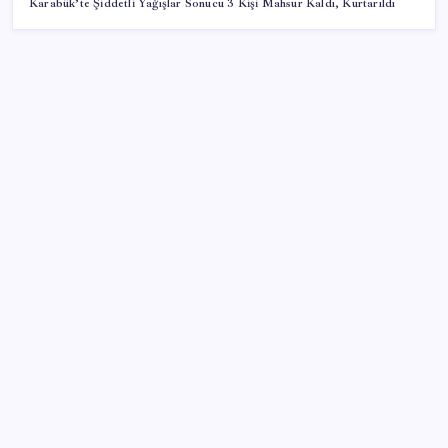
Karabük’te Şiddetli Yağışlar Sonucu 3 Kişi Mahsur Kaldı, Kurtarıldı
SON YAZILAR
Altında yükseliş kapıda mı? Uzman isimden ezber
bozan tahmin!
Güneş’in en net görüntüsü yakalandı, sır perdesi
nihayet aralandı
Meta’nın Yapay Zeka Modeli Dışarı Sızdı: Siber
Saldırı Oldu mu?
Google Maps’e Gelen Ask Maps Özelliği Neler