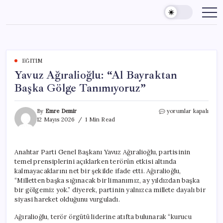
Skip
to
content
EĞITIM
Yavuz Ağıralioğlu: “Al Bayraktan
Başka Gölge Tanımıyoruz”
Yavuz
By
Emre Demir
yorumlar kapalı
Ağıralioğlu:
12 Mayıs 2026
1 Min Read
“Al
Bayraktan
Başka
Anahtar Parti Genel Başkanı Yavuz Ağıralioğlu, partisinin
Gölge
temel prensiplerini açıklarken terörün etkisi altında
Tanımıyoruz”
için
kalmayacaklarını net bir şekilde ifade etti. Ağıralioğlu,
“Milletten başka sığınacak bir limanımız, ay yıldızdan başka
bir gölgemiz yok.” diyerek, partinin yalnızca millete dayalı bir
siyasi hareket olduğunu vurguladı.
Ağıralioğlu, terör örgütü liderine atıfta bulunarak “kurucu