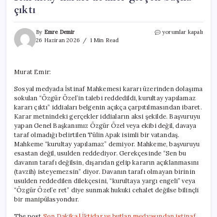
çıktı
Son
By
Emre Demir
yorumlar kapalı
Dakika
26 Haziran 2026
1 Min Read
|
İktidar
ve
Murat Emir:
butlan
medyasından
Sosyal medyada İstinaf Mahkemesi kararı üzerinden dolaşıma
istinaf
sokulan “Özgür Özel’in talebi reddedildi, kurultay yapılamaz
çarpıtması!
Kurultay
kararı çıktı” iddiaları belgenin açıkça çarpıtılmasından ibaret.
kararı
Karar metnindeki gerçekler iddiaların aksi şekilde. Başvuruyu
dediler
yapan Genel Başkanımız Özgür Özel veya ekibi değil, davaya
gerçek
taraf olmadığı belirtilen Tülin Apak isimli bir vatandaş.
başka
Mahkeme “kurultay yapılamaz” demiyor. Mahkeme, başvuruyu
çıktı
esastan değil, usulden reddediyor. Gerekçesinde “Sen bu
için
davanın tarafı değilsin, dışarıdan gelip kararın açıklanmasını
(tavzih) isteyemezsin” diyor. Davanın tarafı olmayan birinin
usulden reddedilen dilekçesini, “kurultaya yargı engeli” veya
“Özgür Özel’e ret” diye sunmak hukuki cehalet değilse bilinçli
bir manipülasyondur.
The post
Son Dakika | İktidar ve butlan medyasından istinaf