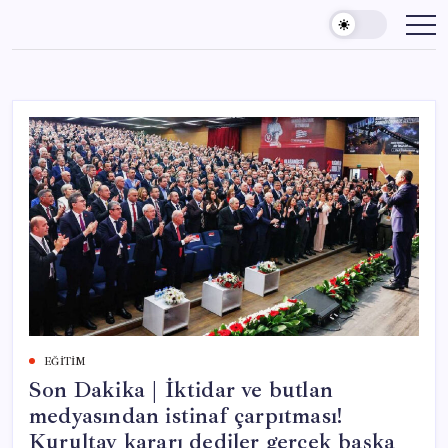
Skip
to
content
EĞITIM
Son Dakika | İktidar ve butlan
medyasından istinaf çarpıtması!
Kurultay kararı dediler gerçek başka