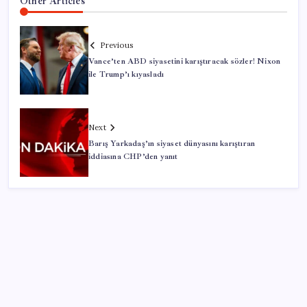
Other Articles
Previous
Vance’ten ABD siyasetini karıştıracak sözler! Nixon
ile Trump’ı kıyasladı
Next
Barış Yarkadaş’ın siyaset dünyasını karıştıran
iddiasına CHP’den yanıt