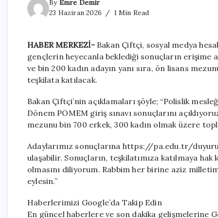
By
Emre Demir
23 Haziran 2026
1 Min Read
HABER MERKEZİ-
Bakan Çiftçi, sosyal medya hesa
gençlerin heyecanla beklediği sonuçların erişime a
ve bin 200 kadın adayın yanı sıra, ön lisans mezun
teşkilata katılacak.
Bakan Çiftçi’nin açıklamaları şöyle; “Polislik mesl
Dönem POMEM giriş sınavı sonuçlarını açıklıyoruz.
mezunu bin 700 erkek, 300 kadın olmak üzere topl
Adaylarımız sonuçlarına https://pa.edu.tr/duyu
ulaşabilir. Sonuçların, teşkilatımıza katılmaya hak 
olmasını diliyorum. Rabbim her birine aziz milleti
eylesin.”
Haberlerimizi Google’da Takip Edin
En güncel haberlere ve son dakika gelişmelerine Go