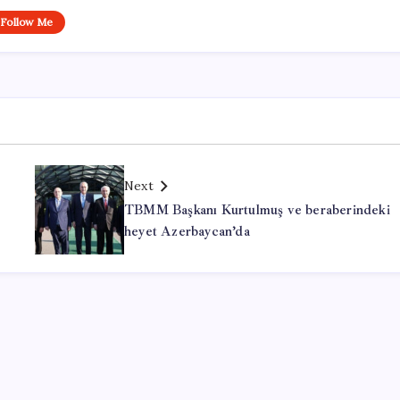
Follow Me
Next
TBMM Başkanı Kurtulmuş ve beraberindeki
heyet Azerbaycan’da
Office Lisans Satın Al