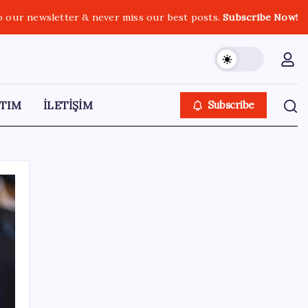
o our newsletter & never miss our best posts.
Subscribe Now!
TIM
İLETİŞİM
Subscribe
SON YAZILAR
PlayStation kutularının üzerinde artık bu
uyarı olacak