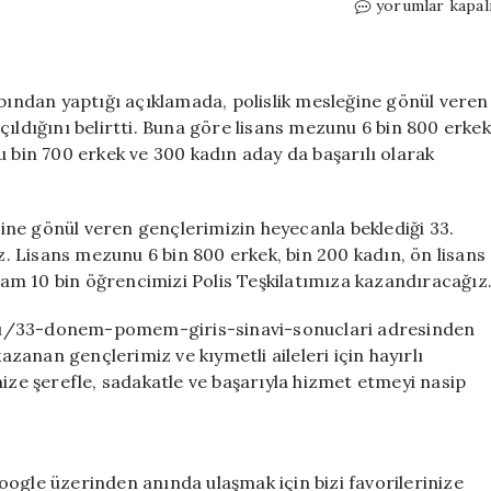
Son
yorumlar kapal
dakika…
33.
dönem
POMEM
bından yaptığı açıklamada, polislik mesleğine gönül veren
giriş
çıldığını belirtti. Buna göre lisans mezunu 6 bin 800 erkek
sınavı
u bin 700 erkek ve 300 kadın aday da başarılı olarak
sonuçları
açıklandı:
10
eğine gönül veren gençlerimizin heyecanla beklediği 33.
bin
 Lisans mezunu 6 bin 800 erkek, bin 200 kadın, ön lisans
yeni
am 10 bin öğrencimizi Polis Teşkilatımıza kazandıracağız
polis
adayı
teşkilata
ru/33-donem-pomem-giris-sinavi-sonuclari adresinden
katılıyor
kazanan gençlerimiz ve kıymetli aileleri için hayırlı
için
mize şerefle, sadakatle ve başarıyla hizmet etmeyi nasip
ogle üzerinden anında ulaşmak için bizi favorilerinize