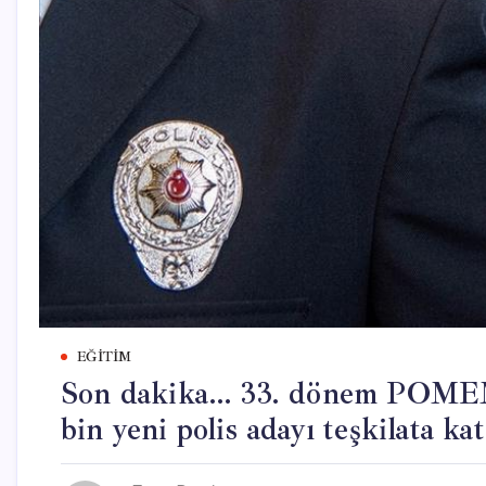
EĞITIM
Son dakika… 33. dönem POMEM g
bin yeni polis adayı teşkilata kat