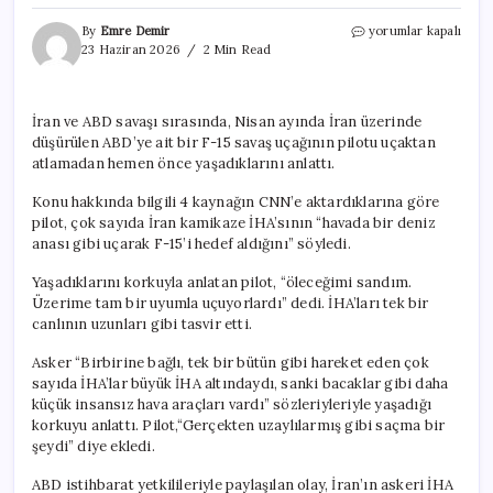
İran’da
By
Emre Demir
yorumlar kapalı
vurulan
23 Haziran 2026
2 Min Read
F-
15’in
pilotu
İran ve ABD savaşı sırasında, Nisan ayında İran üzerinde
ilk
düşürülen ABD’ye ait bir F-15 savaş uçağının pilotu uçaktan
kez
konuştu:
atlamadan hemen önce yaşadıklarını anlattı.
Denizanası
gibi
Konu hakkında bilgili 4 kaynağın CNN’e aktardıklarına göre
uçtular,
pilot, çok sayıda İran kamikaze İHA’sının “havada bir deniz
uzaylı
anası gibi uçarak F-15’i hedef aldığını” söyledi.
gibiydi
için
Yaşadıklarını korkuyla anlatan pilot, “öleceğimi sandım.
Üzerime tam bir uyumla uçuyorlardı” dedi. İHA’ları tek bir
canlının uzunları gibi tasvir etti.
Asker “Birbirine bağlı, tek bir bütün gibi hareket eden çok
sayıda İHA’lar büyük İHA altındaydı, sanki bacaklar gibi daha
küçük insansız hava araçları vardı” sözleriyleriyle yaşadığı
korkuyu anlattı. Pilot,“Gerçekten uzaylılarmış gibi saçma bir
şeydi” diye ekledi.
ABD istihbarat yetkilileriyle paylaşılan olay, İran’ın askeri İHA