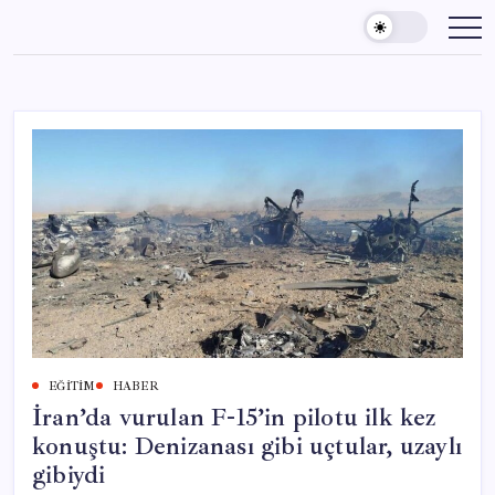
Skip
to
content
EĞITIM
HABER
İran’da vurulan F-15’in pilotu ilk kez
konuştu: Denizanası gibi uçtular, uzaylı
gibiydi