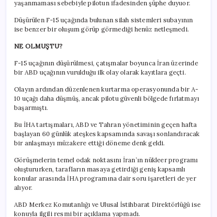
yaşanmaması sebebiyle pilotun ifadesinden şüphe duyuor.
Düşürülen F-15 uçağında bulunan silah sistemleri subayının
ise benzer bir oluşum görüp görmediği henüz netleşmedi.
NE OLMUŞTU?
F-15 uçağının düşürülmesi, çatışmalar boyunca İran üzerinde
bir ABD uçağının vurulduğu ilk olay olarak kayıtlara geçti.
Olayın ardından düzenlenen kurtarma operasyonunda bir A-
10 uçağı daha düşmüş, ancak pilotu güvenli bölgede fırlatmayı
başarmıştı.
Bu İHA tartışmaları, ABD ve Tahran yönetiminin geçen hafta
başlayan 60 günlük ateşkes kapsamında savaşı sonlandıracak
bir anlaşmayı müzakere ettiği döneme denk geldi.
Görüşmelerin temel odak noktasını İran’ın nükleer programı
oluştururken, tarafların masaya getirdiği geniş kapsamlı
konular arasında İHA programına dair soru işaretleri de yer
alıyor.
ABD Merkez Komutanlığı ve Ulusal İstihbarat Direktörlüğü ise
konuyla ilgili resmi bir açıklama yapmadı.