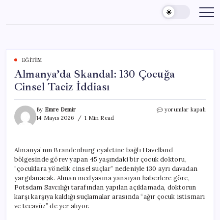
Skip
to
content
EĞITIM
Almanya’da Skandal: 130 Çocuğa
Cinsel Taciz İddiası
Almanya’da
By
Emre Demir
yorumlar kapalı
Skandal:
14 Mayıs 2026
1 Min Read
130
Çocuğa
Cinsel
Almanya’nın Brandenburg eyaletine bağlı Havelland
Taciz
bölgesinde görev yapan 45 yaşındaki bir çocuk doktoru,
İddiası
için
“çocuklara yönelik cinsel suçlar” nedeniyle 130 ayrı davadan
yargılanacak. Alman medyasına yansıyan haberlere göre,
Potsdam Savcılığı tarafından yapılan açıklamada, doktorun
karşı karşıya kaldığı suçlamalar arasında “ağır çocuk istismarı
ve tecavüz” de yer alıyor.