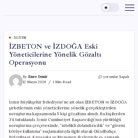
Skip
to
content
EĞITIM
İZBETON ve İZDOĞA Eski
Yöneticilerine Yönelik Gözaltı
Operasyonu
İZBETON
By
Emre Demir
yorumlar kapalı
ve
12 Mayıs 2026
1 Min Read
İZDOĞA
Eski
Yöneticilerine
İzmir Büyükşehir Belediyesi’ne ait olan İZBETON ve İZDOĞA
Yönelik
şirketlerinin eski yöneticilerine yönelik gerçekleştirilen
Gözaltı
Operasyonu
soruşturma kapsamında 5 kişi gözaltına alındı. Bu kişilerden
için
3’ü tutuklandı. İzmir Cumhuriyet Başsavcılığı’nın yürüttüğü
soruşturma çerçevesinde, “nitelikli dolandırıcılık” ve “güveni
kötüye kullanma” suçlamalarıyla ilgili olarak Güzelbahçe,
Seferihisar, Karşıyaka ve Menemen ilçelerinde eş zamanlı