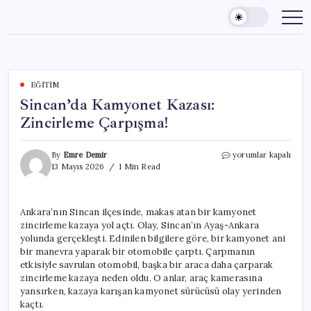
Skip
to
content
EĞITIM
Sincan’da Kamyonet Kazası:
Zincirleme Çarpışma!
Sincan’da
By
Emre Demir
yorumlar kapalı
Kamyonet
13 Mayıs 2026
1 Min Read
Kazası:
Zincirleme
Çarpışma!
Ankara’nın Sincan ilçesinde, makas atan bir kamyonet
için
zincirleme kazaya yol açtı. Olay, Sincan’ın Ayaş-Ankara
yolunda gerçekleşti. Edinilen bilgilere göre, bir kamyonet ani
bir manevra yaparak bir otomobile çarptı. Çarpmanın
etkisiyle savrulan otomobil, başka bir araca daha çarparak
zincirleme kazaya neden oldu. O anlar, araç kamerasına
yansırken, kazaya karışan kamyonet sürücüsü olay yerinden
kaçtı.