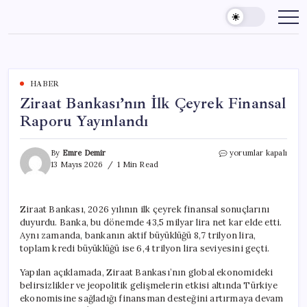
Skip
to
content
HABER
Ziraat Bankası’nın İlk Çeyrek Finansal
Raporu Yayınlandı
Ziraat
By
Emre Demir
yorumlar kapalı
Bankası’nın
13 Mayıs 2026
1 Min Read
İlk
Çeyrek
Finansal
Ziraat Bankası, 2026 yılının ilk çeyrek finansal sonuçlarını
Raporu
duyurdu. Banka, bu dönemde 43,5 milyar lira net kar elde etti.
Yayınlandı
için
Aynı zamanda, bankanın aktif büyüklüğü 8,7 trilyon lira,
toplam kredi büyüklüğü ise 6,4 trilyon lira seviyesini geçti.
Yapılan açıklamada, Ziraat Bankası’nın global ekonomideki
belirsizlikler ve jeopolitik gelişmelerin etkisi altında Türkiye
ekonomisine sağladığı finansman desteğini artırmaya devam