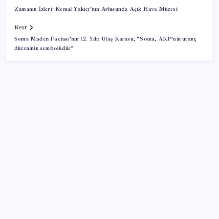
Zamanın İzleri: Kemal Yakıcı’nın Avlusunda Açık Hava Müzesi
Next
Soma Maden Faciası’nın 12. Yılı: Ulaş Karasu, “Soma, AKP’nin utanç
düzeninin sembolüdür”
SON YAZILAR
İl içi mazeret atamaları açıklandı
Resmi açıklama geldi: YENİ Parti’ye ne kadar bağış
yapıldı?
2026 TUS 2. Dönem sınavı ne zaman? Tıpta