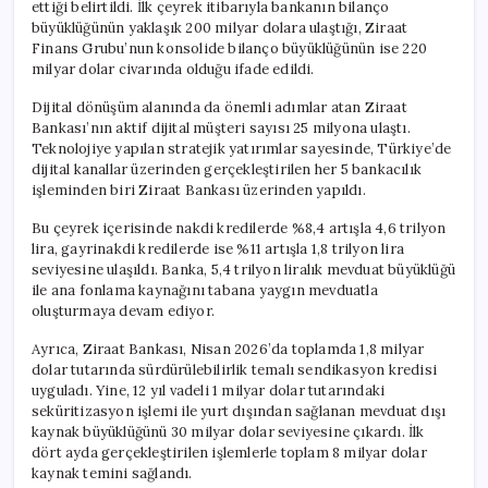
ettiği belirtildi. İlk çeyrek itibarıyla bankanın bilanço
büyüklüğünün yaklaşık 200 milyar dolara ulaştığı, Ziraat
Finans Grubu’nun konsolide bilanço büyüklüğünün ise 220
milyar dolar civarında olduğu ifade edildi.
Dijital dönüşüm alanında da önemli adımlar atan Ziraat
Bankası’nın aktif dijital müşteri sayısı 25 milyona ulaştı.
Teknolojiye yapılan stratejik yatırımlar sayesinde, Türkiye’de
dijital kanallar üzerinden gerçekleştirilen her 5 bankacılık
işleminden biri Ziraat Bankası üzerinden yapıldı.
Bu çeyrek içerisinde nakdi kredilerde %8,4 artışla 4,6 trilyon
lira, gayrinakdi kredilerde ise %11 artışla 1,8 trilyon lira
seviyesine ulaşıldı. Banka, 5,4 trilyon liralık mevduat büyüklüğü
ile ana fonlama kaynağını tabana yaygın mevduatla
oluşturmaya devam ediyor.
Ayrıca, Ziraat Bankası, Nisan 2026’da toplamda 1,8 milyar
dolar tutarında sürdürülebilirlik temalı sendikasyon kredisi
uyguladı. Yine, 12 yıl vadeli 1 milyar dolar tutarındaki
seküritizasyon işlemi ile yurt dışından sağlanan mevduat dışı
kaynak büyüklüğünü 30 milyar dolar seviyesine çıkardı. İlk
dört ayda gerçekleştirilen işlemlerle toplam 8 milyar dolar
kaynak temini sağlandı.