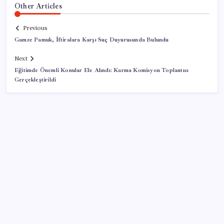
Other Articles
Previous
Gamze Pamuk, İftiralara Karşı Suç Duyurusunda Bulundu
Next
Eğitimde Önemli Konular Ele Alındı: Karma Komisyon Toplantısı
Gerçekleştirildi
SON YAZILAR
PlayStation kutularının üzerinde artık bu uyarı