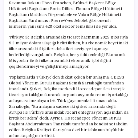
Savunma Bakanı Theo Francken, Brüksel Başkent Bölge
Hükümeti Başbakanı Boris Dillies, Flaman Bölge Hükümeti
Başbakanı Matthias Diependaele ve Valon Bölge Hükümeti
Başbakan Yardımcısı Pierre-Yves Jeholet gibi önemli
isimlerin yanı sıra 428 özel sektör temsilcisi de yer aldı.
Türkiye ile Belçika arasındaki ticaret hacminin 2025 itibarıyla
9,2 milyar dolara ulaştığı belirtilirken, bu ekonomik heyetin iki
ülke arasındaki ilişkileri daha ileri seviyeye taşımayı
hedeflediği vurgulandı. Belçika, her yıl düzenlediği Ekonomik
Misyonlar ile iki ülke arasındaki ekonomik iş birliğini
çeşitlendirmeyi ve geliştirmeyi amaçlıyor.
Toplantılarda Türkiye’den dikkat çeken bir anlaşma, CEESS
Global Yönetim Kurulu Başkanı Semih Sarıalioğlu tarafından
imzalandı. Şirket, Belçika merkezli Horecadepot ile stratejik
ticari iş ortaklığını kurarak, organizasyonda resmi iş ortaklığı
anlaşması imzalayan tek Türk gayrimenkul firması oldu.
Sarıalioğlu, “Bu anlaşma sadece iki şirket arasında değil,
Avrupa ile Türkiye arasındaki ticari entegrasyon açısından da
kritik bir adım” dedi. Ayrıca, Horecadepot Yönetim Kurulu
Başkanı Abdurrahman Tanrıkulu tarafından kendisine takdim
edilen Belçika Kraliyet Sarayı’na özel bir tablonun büyük bir
anlam taşıdığını belirtti.