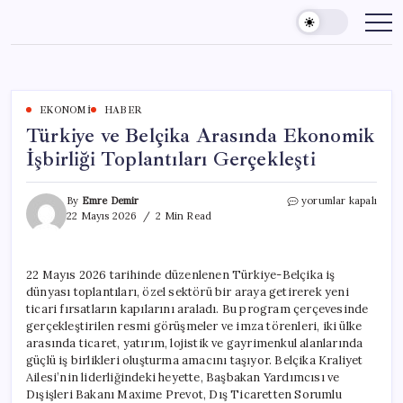
Skip
to
content
EKONOMI
HABER
Türkiye ve Belçika Arasında Ekonomik
İşbirliği Toplantıları Gerçekleşti
Türkiye
By
Emre Demir
yorumlar kapalı
ve
22 Mayıs 2026
2 Min Read
Belçika
Arasında
Ekonomik
22 Mayıs 2026 tarihinde düzenlenen Türkiye-Belçika iş
İşbirliği
dünyası toplantıları, özel sektörü bir araya getirerek yeni
Toplantıları
Gerçekleşti
ticari fırsatların kapılarını araladı. Bu program çerçevesinde
için
gerçekleştirilen resmi görüşmeler ve imza törenleri, iki ülke
arasında ticaret, yatırım, lojistik ve gayrimenkul alanlarında
güçlü iş birlikleri oluşturma amacını taşıyor. Belçika Kraliyet
Ailesi’nin liderliğindeki heyette, Başbakan Yardımcısı ve
Dışişleri Bakanı Maxime Prevot, Dış Ticaretten Sorumlu