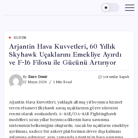
Skip
to
content
EĞITIM
Arjantin Hava Kuvvetleri, 60 Yıllık
Skyhawk Uçaklarını Emekliye Ayırdı
ve F-16 Filosu ile Gücünü Artırıyor
Arjantin
By
Emre Demir
yorumlar kapalı
Hava
22 Mayıs 2026
1 Min Read
Kuvvetleri,
60
Yıllık
Arjantin Hava Kuvvetleri, yaklaşık altmış yıl boyunca hizmet
Skyhawk
veren efsanevi Skyhawk savaş uçaklarının görev süresini
Uçaklarını
Emekliye
resmi olarak sonlandırdı. A-4AR/OA-4AR Fightinghawk
Ayırdı
modelleri, uzun yıllar boyunca ülkenin hava savunma
ve
sisteminin belkemiğini oluşturdu. Ancak bu uçakların emekliye
F-
ayrılması, sadece bir askeri platformun devre dışı kalması
16
anlamına gelmiyor; aynı zamanda Arjantin’in hava savunma