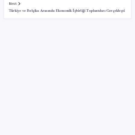
Next
Türkiye ve Belçika Arasında Ekonomik İşbirliği Toplantıları Gerçekleşti
SON YAZILAR
PlayStation kutularının üzerinde artık bu uyarı
olacak
ASELSAN, Avrupa’nın En Büyük Hava Savunma Tesisi
Oğulbey’i Geliştiriyor
Altında yükseliş kapıda mı? Uzman isimden ezber
bozan tahmin!