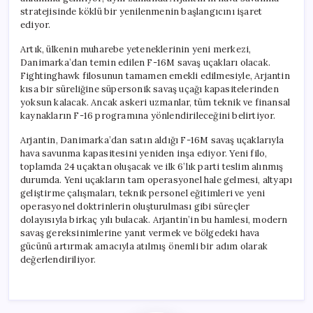
Filosu
stratejisinde köklü bir yenilenmenin başlangıcını işaret
ile
ediyor.
Gücünü
Artırıyor
Artık, ülkenin muharebe yeteneklerinin yeni merkezi,
için
Danimarka’dan temin edilen F-16M savaş uçakları olacak.
Fightinghawk filosunun tamamen emekli edilmesiyle, Arjantin
kısa bir süreliğine süpersonik savaş uçağı kapasitelerinden
yoksun kalacak. Ancak askeri uzmanlar, tüm teknik ve finansal
kaynakların F-16 programına yönlendirileceğini belirtiyor.
Arjantin, Danimarka’dan satın aldığı F-16M savaş uçaklarıyla
hava savunma kapasitesini yeniden inşa ediyor. Yeni filo,
toplamda 24 uçaktan oluşacak ve ilk 6’lık parti teslim alınmış
durumda. Yeni uçakların tam operasyonel hale gelmesi, altyapı
geliştirme çalışmaları, teknik personel eğitimleri ve yeni
operasyonel doktrinlerin oluşturulması gibi süreçler
dolayısıyla birkaç yılı bulacak. Arjantin’in bu hamlesi, modern
savaş gereksinimlerine yanıt vermek ve bölgedeki hava
gücünü artırmak amacıyla atılmış önemli bir adım olarak
değerlendiriliyor.