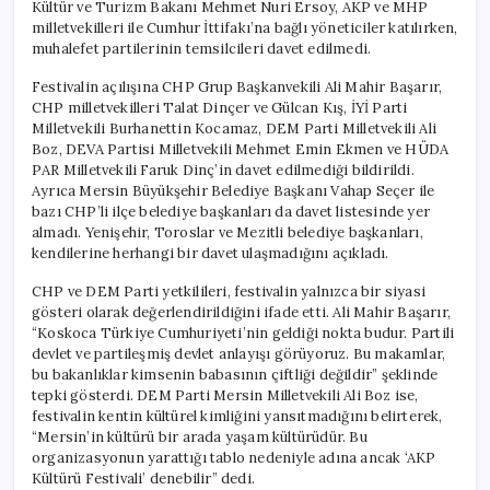
Kültür ve Turizm Bakanı Mehmet Nuri Ersoy, AKP ve MHP
milletvekilleri ile Cumhur İttifakı’na bağlı yöneticiler katılırken,
muhalefet partilerinin temsilcileri davet edilmedi.
Festivalin açılışına CHP Grup Başkanvekili Ali Mahir Başarır,
CHP milletvekilleri Talat Dinçer ve Gülcan Kış, İYİ Parti
Milletvekili Burhanettin Kocamaz, DEM Parti Milletvekili Ali
Boz, DEVA Partisi Milletvekili Mehmet Emin Ekmen ve HÜDA
PAR Milletvekili Faruk Dinç’in davet edilmediği bildirildi.
Ayrıca Mersin Büyükşehir Belediye Başkanı Vahap Seçer ile
bazı CHP’li ilçe belediye başkanları da davet listesinde yer
almadı. Yenişehir, Toroslar ve Mezitli belediye başkanları,
kendilerine herhangi bir davet ulaşmadığını açıkladı.
CHP ve DEM Parti yetkilileri, festivalin yalnızca bir siyasi
gösteri olarak değerlendirildiğini ifade etti. Ali Mahir Başarır,
“Koskoca Türkiye Cumhuriyeti’nin geldiği nokta budur. Partili
devlet ve partileşmiş devlet anlayışı görüyoruz. Bu makamlar,
bu bakanlıklar kimsenin babasının çiftliği değildir” şeklinde
tepki gösterdi. DEM Parti Mersin Milletvekili Ali Boz ise,
festivalin kentin kültürel kimliğini yansıtmadığını belirterek,
“Mersin’in kültürü bir arada yaşam kültürüdür. Bu
organizasyonun yarattığı tablo nedeniyle adına ancak ‘AKP
Kültürü Festivali’ denebilir” dedi.