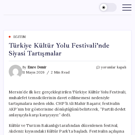
Skip
to
content
EĞITIM
Türkiye Kültür Yolu Festivali’nde
Siyasi Tartışmalar
Türkiye
By
Emre Demir
yorumlar kapalı
Kültür
11 Mayıs 2026
2 Min Read
Yolu
Festivali’nde
Siyasi
Mersin’de ilk kez gerçekleştirilen Türkiye Kültür Yolu Festivali,
Tartışmalar
muhalefet temsilcilerinin davet edilmemesi nedeniyle
için
tartışmalara neden oldu. CHP’li Ali Mahir Başarır, festivalin
AKP’nin bir gösterisine dönüştüğünü belirterek, “Partili devlet
anlayışıyla karşı karşıyayız” dedi.
Kültür ve Turizm Bakanlığı tarafından düzenlenen festival,
Akdeniz kıyısındaki Kültür Park’ta başladı. Festivalin açılışına