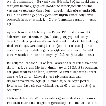
olarak anılmaktadır. Bu yeni yapı, Hürmüz Boğazı’ndaki deniz
trafiğini izlemek, geçişleri koordine etmek, ücretlendirme
yapmak ve güvenlik önlemlerini uygulamakla görevlendirildi.
PGSA, boğazdan geçecek gemilere ilişkin güncel bilgiler ve
prosedürleri paylaşmak için X platformunda resmi bir hesap
açtı.
Ayrıca, İran devlet televizyonu Press TV’nin daha önceki
haberlerinde, Hürmüz Boğazı’ndan geçiş yapmak isteyen
ticari gemilere yeni kuralların elektronik posta ile bildirileceği
ifade edilmişti. Gemi sahiplerinin [email protected] adresi
üzerinden bilgi alabileceği ve geçişlerin belirlenen güvenlik
çerçevesinde bir izin sistemiyle yürütüleceği kaydedilmişti.
Bu gelişme, İran ile ABD ve İsrail arasında süregelen askeri ve
diplomatik gerginliklerin ardından geldi. 28 Şubat’ta başlayan
çatışmalar sırasında İran, Hürmüz Boğazı’nı kapatma kararı
almış ve bu durum küresel enerji piyasalarında ani
dalgalanmalara yol açmıştı. Uzmanlar, bu süreçte petrol
fiyatlarının kısa sürede yaklaşık yüzde 65 oranında arttığını
belirtiyor.
8 Nisan’da İran ile ABD arasında sağlanan ateşkesten sonra
Pakistan’ın arabuluculuğunda gerçekleştirilen müzakerelerin