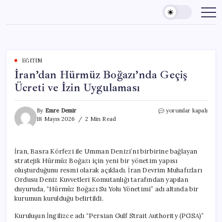
Skip
to
content
EĞITIM
İran’dan Hürmüz Boğazı’nda Geçiş
Ücreti ve İzin Uygulaması
İran’dan
By
Emre Demir
yorumlar kapalı
Hürmüz
18 Mayıs 2026
2 Min Read
Boğazı’nda
Geçiş
Ücreti
İran, Basra Körfezi ile Umman Denizi’ni birbirine bağlayan
ve
stratejik Hürmüz Boğazı için yeni bir yönetim yapısı
İzin
Uygulaması
oluşturduğunu resmi olarak açıkladı. İran Devrim Muhafızları
için
Ordusu Deniz Kuvvetleri Komutanlığı tarafından yapılan
duyuruda, “Hürmüz Boğazı Su Yolu Yönetimi” adı altında bir
kurumun kurulduğu belirtildi.
Kuruluşun İngilizce adı “Persian Gulf Strait Authority (PGSA)”