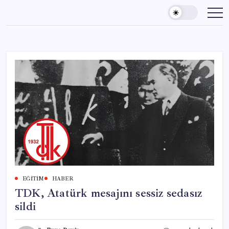
Skip
to
content
EĞITIM
HABER
TDK, Atatürk mesajını sessiz sedasız
sildi