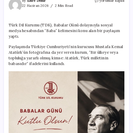
TDK,
By
Emre Demir
yorumlar kapalı
Atatürk
22 Haziran 2026
2 Min Read
mesajını
sessiz
sedasız
Türk Dil Kurumu (TDK), Babalar Günü dolayısıyla sosyal
sildi
medya hesabından “Baba” kelimesini konu alan bir paylaşım
için
yaptı.
Paylaşımda Türkiye Cumhuriyeti’nin kurucusu Mustafa Kemal
Atatürk’ün fotoğrafına da yer veren kurum, “Bir ülkeye veya
topluluğa yararlı olmuş kimse: Atatürk, Türk milletinin
babasıdır” ifadelerini kullandı.