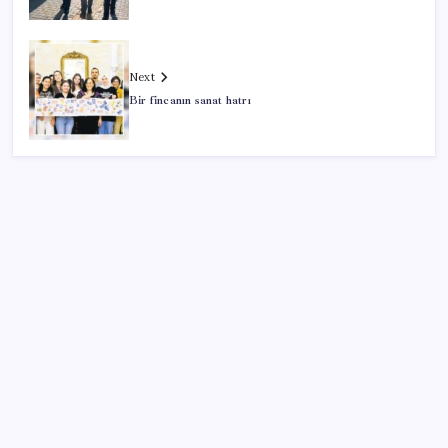
Next
Bir fincanın sanat hatrı
SON YAZILAR
PlayStation kutularının üzerinde artık bu uyarı
olacak