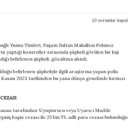
Interpol
yorumlar kapal
kırmızı
bültenle
arıyor.
Sahte
bağlı Yunus Timleri, Paşam Sultan Mahallesi Pekmez
kimlikle
n yaptığı kontroller sırasında şüpheli görülen bir kişi
Kütahya’da
ığı belirlenen şüpheli, gözaltına alındı.
yakalandı
için
ğu belirlenen şüpheliyle ilgili araştırma yapan polis
23 Kasım 2023 tarihinden bu yana dünya genelinde kırmızı
 CEZASI
Masası tarafından ‘Uyuşturucu veya Uyarıcı Madde
eşmiş hapis cezası ile 25 bin TL adli para cezası bulunduğu