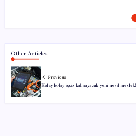
Other Articles
Previous
Kolay kolay işsiz kalmayacak yeni nesil meslek