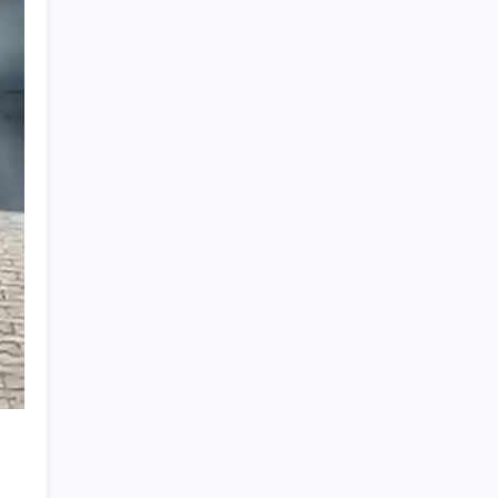
Resmi açıklama geldi: YENİ Parti’ye ne
kadar bağış yapıldı?
2026 TUS 2. Dönem sınavı ne zaman? Tıpta
Uzmanlık Eğitimi Giriş Sınavı sonuçları
hangi tarihte açıklanacak?
2026 ALES/2 soru kitapçığı ve cevap
anahtarı ne zaman erişime açılacak?
ALES/2 soru kitapçığı ve cevap anahtarı
nasıl görüntülenir?
Orhan Çerkez kimdir? Çekmeköy Belediye
Başkanı Orhan Çerkez kaç yaşında, nereli?
Haziranda duyurmuşlardı: Dev şirketin
zammı etiketlere yansıdı
Japonlardan 999 Gramlık Çılgın Laptop:
Bataryası 30 Saat Gidiyor
Emekli maaşı hesaplamasında kritik ayrıntı:
O tarihi kaçıran daha düşük aylık alacak
Toyota, yılın ilk yarısı küresel bazda en çok