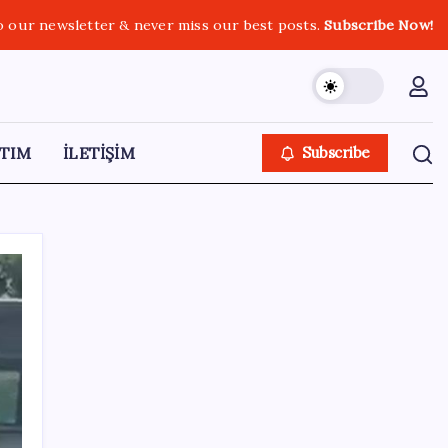
o our newsletter & never miss our best posts.
Subscribe Now!
TIM
İLETİŞİM
Subscribe
SON YAZILAR
İl içi mazeret atamaları açıklandı