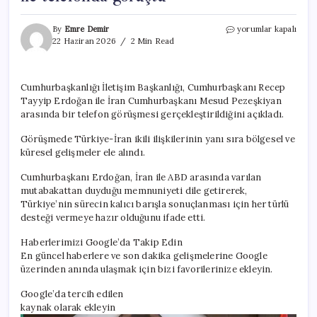
Cumhurbaşkanı
By
Emre Demir
yorumlar kapalı
Erdoğan’dan
22 Haziran 2026
2 Min Read
diplomasi
trafiği!
İran
Cumhurbaşkanlığı İletişim Başkanlığı, Cumhurbaşkanı Recep
ve
Tayyip Erdoğan ile İran Cumhurbaşkanı Mesud Pezeşkiyan
Irak
liderleri
arasında bir telefon görüşmesi gerçekleştirildiğini açıkladı.
ile
telefonda
Görüşmede Türkiye-İran ikili ilişkilerinin yanı sıra bölgesel ve
görüştü
küresel gelişmeler ele alındı.
için
Cumhurbaşkanı Erdoğan, İran ile ABD arasında varılan
mutabakattan duyduğu memnuniyeti dile getirerek,
Türkiye’nin sürecin kalıcı barışla sonuçlanması için her türlü
desteği vermeye hazır olduğunu ifade etti.
Haberlerimizi Google’da Takip Edin
En güncel haberlere ve son dakika gelişmelerine Google
üzerinden anında ulaşmak için bizi favorilerinize ekleyin.
Google’da tercih edilen
kaynak olarak ekleyin