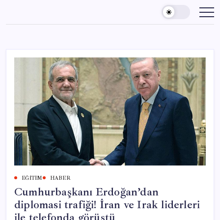
Skip
to
content
EĞITIM
HABER
Cumhurbaşkanı Erdoğan’dan
diplomasi trafiği! İran ve Irak liderleri
ile telefonda görüştü