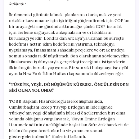
kullandı:
İlerlemenizi görünür kılmak, planlarınızı tartışmak ve yeni
ortaklar kazanmanız için işbirliğini güçlendirmek için COP’un
bir araya getirme gücünü arttıracağız çünkü COP, insanlık
için ilerleme sağlayacak anlaşmaların ve ortaklıkların
kurulacağı yerdir. Londra’dan Antalya’ya uzanan bu süreçte
hedefimiz nettir, iklim hedeflerini yatırıma, teknolojiyi
uygulamaya, finansmanı sahadaki projelere ve ortak iradeyi
somut sonuçlara dönüştürmek. Son olarak şunu söylemeyelim.
Uluslararası iş dünyasıyla gerçekleştireceğimiz istişarelerin
ilkini bugün burada yapıyoruz. Bir sonraki buluşmayı ise eylül
ayında New York İklim Haftası kapsamında düzenleyeceğiz.
“TÜRKİYE, YEŞİL DÖNÜŞÜMÜN KÜRESEL ÖNCÜLERİNDEN
BİRİ OLMA YOLUNDA”
TOBB Başkanı Hisarcıklıoğlu ise konuşmasında,
Cumhurbaşkanı Recep Tayyip Erdoğan’ın liderliğinde
Türkiye’nin yeşil dönüşümün küresel öncülerinden biri olma
yolunda olduğunu vurgulayarak, “Sayın Emine Erdoğan
Hanımefendi’nin öncülüğünde başlatılan Sıfır Atık hareketi de
bütün dünyaya örnek olan bu vizyonun en somut
göstergelerindendir.” ifadesini kullandı.