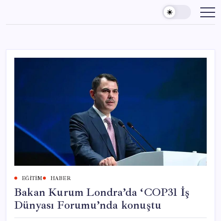
Skip
to
content
EĞITIM
HABER
Bakan Kurum Londra’da ‘COP31 İş
Dünyası Forumu’nda konuştu