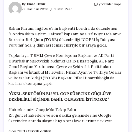
Bakan
By
Emre Demir
yorumlar kapalı
Kurum
22 Haziran 2026
3 Min Read
Londra’da
‘COP31
İş
Bakan Kurum, İngiltere’nin başkenti Londra’da düzenlenen
Dünyası
“Londra İklim Eylem Haftası” kapsamında, Türkiye Odalar ve
Forumu’nda
konuştu
Borsalar Birliğinin (TOBB) düzenlediği “COP31 İş Dünyası
için
Forumu”nda iş dünyası temsilcileriyle bir araya geldi.
Toplantıya, TBMM Çevre Komisyonu Başkanı ve AK Parti
Diyarbakır Milletvekili Mehmet Galip Ensarioğlu, AK Parti
Genel Başkan Yardımcısı, Çevre ve Şehircilik Politikaları
Başkanı ve İstanbul Milletvekili Nilhan Ayan ve Türkiye Odalar
ve Borsalar Birliği (TOBB) Başkanı Rifat Hisarcıklıoğlu da
katılarak konuşma yaptı.
“ÖZEL SEKTÖRÜN BU YIL COP SÜRECİNE GÜÇLÜ VE
DERİNLİKLİ BİÇİMDE DAHİL OLMASINI İSTİYORUZ”
Haberlerimizi Google’da Takip Edin
En güncel haberlere ve son dakika gelişmelerine Google
üzerinden anında ulaşmak için bizi favorilerinize ekleyin.
Google’da tercih edilen