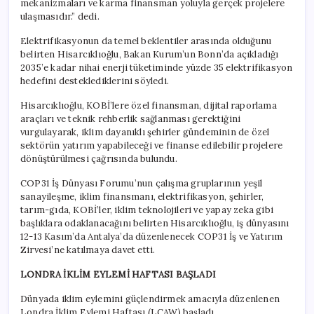
mekanizmaları ve karma finansman yoluyla gerçek projelere
ulaşmasıdır.” dedi.
Elektrifikasyonun da temel beklentiler arasında olduğunu
belirten Hisarcıklıoğlu, Bakan Kurum’un Bonn’da açıkladığı
2035’e kadar nihai enerji tüketiminde yüzde 35 elektrifikasyon
hedefini desteklediklerini söyledi.
Hisarcıklıoğlu, KOBİ’lere özel finansman, dijital raporlama
araçları ve teknik rehberlik sağlanması gerektiğini
vurgulayarak, iklim dayanıklı şehirler gündeminin de özel
sektörün yatırım yapabileceği ve finanse edilebilir projelere
dönüştürülmesi çağrısında bulundu.
COP31 İş Dünyası Forumu’nun çalışma gruplarının yeşil
sanayileşme, iklim finansmanı, elektrifikasyon, şehirler,
tarım-gıda, KOBİ’ler, iklim teknolojileri ve yapay zeka gibi
başlıklara odaklanacağını belirten Hisarcıklıoğlu, iş dünyasını
12-13 Kasım’da Antalya’da düzenlenecek COP31 İş ve Yatırım
Zirvesi’ne katılmaya davet etti.
LONDRA İKLİM EYLEMİ HAFTASI BAŞLADI
Dünyada iklim eylemini güçlendirmek amacıyla düzenlenen
Londra İklim Eylemi Haftası (LCAW) başladı.