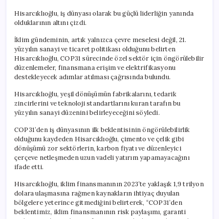
Hisarcıklıoğlu, iş dünyası olarak bu güçlü liderliğin yanında
olduklarının altını çizdi.
İklim gündeminin, artık yalnızca çevre meselesi değil, 21.
yüzyılın sanayi ve ticaret politikası olduğunu belirten
Hisarcıklıoğlu, COP31 sürecinde özel sektör için öngörülebilir
düzenlemeler, finansmana erişim ve elektrifikasyonu
destekleyecek adımlar atılması çağrısında bulundu.
Hisarcıklıoğlu, yeşil dönüşümün fabrikalarını, tedarik
zincirlerini ve teknoloji standartlarını kuran tarafın bu
yüzyılın sanayi düzenini belirleyeceğini söyledi.
COP31’den iş dünyasının ilk beklentisinin öngörülebilirlik
olduğunu kaydeden Hisarcıklıoğlu, çimento ve çelik gibi
dönüşümü zor sektörlerin, karbon fiyatı ve düzenleyici
çerçeve netleşmeden uzun vadeli yatırım yapamayacağını
ifade etti.
Hisarcıklıoğlu, iklim finansmanının 2023’te yaklaşık 1,9 trilyon
dolara ulaşmasına rağmen kaynakların ihtiyaç duyulan
bölgelere yeterince gitmediğini belirterek, “COP31’den
beklentimiz, iklim finansmanının risk paylaşımı, garanti