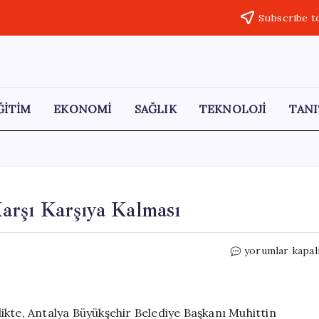
Subscribe t
ĞİTİM
EKONOMİ
SAĞLIK
TEKNOLOJİ
TANI
rşı Karşıya Kalması
CHP’nin
yorumlar kapal
Kapatma
Tehdidiyle
Karşı
Karşıya
ikte, Antalya Büyükşehir Belediye Başkanı Muhittin