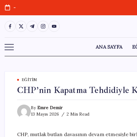
Skip
-
to
content
https://www.facebook.com/
https://twitter.com/
https://t.me/
https://www.instagram.com/
https://youtube.com/
ANA SAYFA
E
EĞITIM
CHP’nin Kapatma Tehdidiyle Ka
By
Emre Demir
13 Mayıs 2026
2 Min Read
CHP, mutlak butlan davasının devam etmesiyle birl