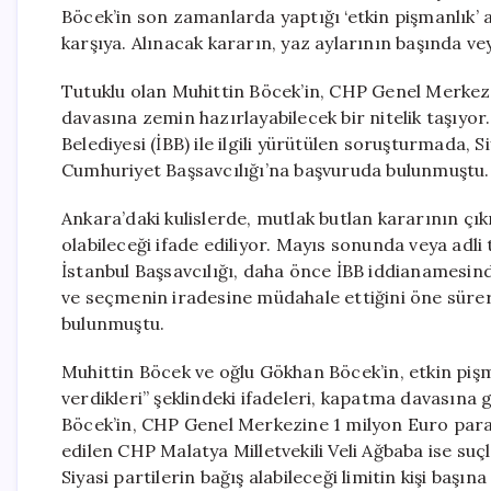
Böcek’in son zamanlarda yaptığı ‘etkin pişmanlık’ 
karşıya. Alınacak kararın, yaz aylarının başında vey
Tutuklu olan Muhittin Böcek’in, CHP Genel Merkezi
davasına zemin hazırlayabilecek bir nitelik taşıyor
Belediyesi (İBB) ile ilgili yürütülen soruşturmada, 
Cumhuriyet Başsavcılığı’na başvuruda bulunmuştu.
Ankara’daki kulislerde, mutlak butlan kararının çı
olabileceği ifade ediliyor. Mayıs sonunda veya adli t
İstanbul Başsavcılığı, daha önce İBB iddianamesi
ve seçmenin iradesine müdahale ettiğini öne sürer
bulunmuştu.
Muhittin Böcek ve oğlu Gökhan Böcek’in, etkin pi
verdikleri” şeklindeki ifadeleri, kapatma davasına
Böcek’in, CHP Genel Merkezine 1 milyon Euro para
edilen CHP Malatya Milletvekili Veli Ağbaba ise su
Siyasi partilerin bağış alabileceği limitin kişi başın