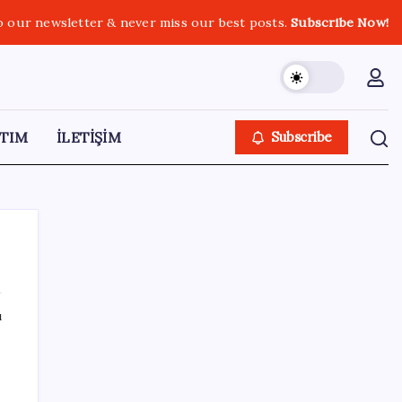
o our newsletter & never miss our best posts.
Subscribe Now!
TIM
İLETİŞİM
Subscribe
ı
SON YAZILAR
İl içi mazeret atamaları açıklandı