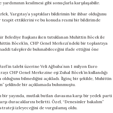
ardımının kesilmesi gibi sonuçlarla karşılaşabilir.
lek, Yargıtay’a yaptıkları bildirimin bir ihbar olduğunu
 tespit ettiklerini ve bu konuda resmi bir bildirimde
şehir Belediye Başkanı iken tutuklanan Muhittin Böcek ile
uhittin Böcek’in, CHP Genel Merkezi’ndeki bir toplantıya
addi taleplerde bulunabileceğini ifade ettiğini öne
el’in talebi üzerine Veli Ağbaba’nın 1 milyon Euro
parayı CHP Genel Merkezine eşi Zuhal Böcek’in kullandığı
 olduğunu bilmediğini açıkladı. İlginç bir şekilde, Muhittin
m” şeklinde bir açıklamada bulunmuştu.
 bir yayında, mutlak butlan davasına karşı bir yedek parti
şı duracaklarını belirtti. Özel, “Denesinler bakalım”
strateji izleyeceğini de vurgulamış oldu.