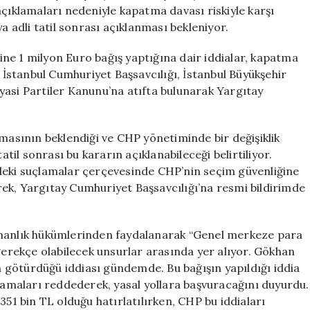
Kalması
açıklamaları nedeniyle kapatma davası riskiyle karşı
için
a adli tatil sonrası açıklanması bekleniyor.
ne 1 milyon Euro bağış yaptığına dair iddialar, kapatma
. İstanbul Cumhuriyet Başsavcılığı, İstanbul Büyükşehir
Siyasi Partiler Kanunu’na atıfta bulunarak Yargıtay
kmasının beklendiği ve CHP yönetiminde bir değişiklik
atil sonrası bu kararın açıklanabileceği belirtiliyor.
ndeki suçlamalar çerçevesinde CHP’nin seçim güvenliğine
ek, Yargıtay Cumhuriyet Başsavcılığı’na resmi bildirimde
şmanlık hükümlerinden faydalanarak “Genel merkeze para
 gerekçe olabilecek unsurlar arasında yer alıyor. Gökhan
 götürdüğü iddiası gündemde. Bu bağışın yapıldığı iddia
çlamaları reddederek, yasal yollara başvuracağını duyurdu.
a 351 bin TL olduğu hatırlatılırken, CHP bu iddiaları