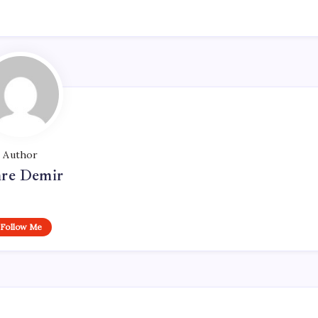
Author
re Demir
Follow Me