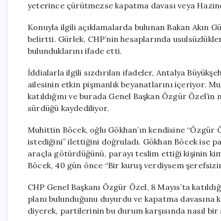
yeterince çürütmezse kapatma davası veya Hazine y
Konuyla ilgili açıklamalarda bulunan Bakan Akın Gür
belirtti. Gürlek, CHP’nin hesaplarında usulsüzlükler
bulunduklarını ifade etti.
İddialarla ilgili sızdırılan ifadeler, Antalya Büyük
ailesinin etkin pişmanlık beyanatlarını içeriyor. M
katıldığını ve burada Genel Başkan Özgür Özel’in m
sürdüğü kaydediliyor.
Muhittin Böcek, oğlu Gökhan’ın kendisine “Özgür Öz
istediğini” ilettiğini doğruladı. Gökhan Böcek ise 
araçla götürdüğünü, parayı teslim ettiği kişinin kim
Böcek, 40 gün önce “Bir kuruş verdiysem şerefsizi
CHP Genel Başkanı Özgür Özel, 8 Mayıs’ta katıldığı
planı bulunduğunu duyurdu ve kapatma davasına kar
diyerek, partilerinin bu durum karşısında nasıl bir 