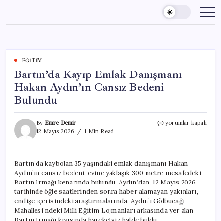
Skip
to
content
EĞITIM
Bartın’da Kayıp Emlak Danışmanı
Hakan Aydın’ın Cansız Bedeni
Bulundu
Bartın’da
By
Emre Demir
yorumlar kapalı
Kayıp
12 Mayıs 2026
1 Min Read
Emlak
Danışmanı
Hakan
Bartın’da kaybolan 35 yaşındaki emlak danışmanı Hakan
Aydın’ın
Aydın’ın cansız bedeni, evine yaklaşık 300 metre mesafedeki
Cansız
Bedeni
Bartın Irmağı kenarında bulundu. Aydın’dan, 12 Mayıs 2026
Bulundu
tarihinde öğle saatlerinden sonra haber alamayan yakınları,
için
endişe içerisindeki araştırmalarında, Aydın’ı Gölbucağı
Mahallesi’ndeki Milli Eğitim Lojmanları arkasında yer alan
Bartın Irmağı kıyısında hareketsiz halde buldu.