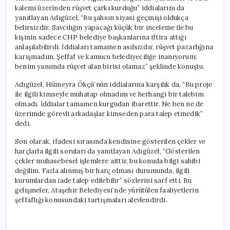
kalemi üzerinden rüşvet çarkı kurduğu” iddialarını da
yanıtlayan Adıgüzel, “Bu şahsın siyasi geçmişi oldukça
belirsizdir. Savcılığın yapacağı küçük bir inceleme ile bu
kişinin sadece CHP belediye başkanlarına iftira attığı
anlaşılabilirdi. İddiaları tamamen asılsızdır, rüşvet pazarlığına
karışmadım. Şeffaf ve kamucu belediyeciliğe inanıyorum;
benim yanımda rüşvet alan birisi olamaz” şeklinde konuştu.
Adıgüzel, Hümeyra Ökçü’nün iddialarına karşılık da, “Bu proje
ile ilgili kimseyle muhatap olmadım ve herhangi bir talebim
olmadı. İddialar tamamen kurgudan ibarettir. Ne ben ne de
üzerimde görevli arkadaşlar kimseden para talep etmedik”
dedi.
Son olarak, ifadesi sırasında kendisine gösterilen çekler ve
harçlarla ilgili soruları da yanıtlayan Adıgüzel, “Gösterilen
çekler muhasebesel işlemlere aittir, bu konuda bilgi sahibi
değilim. Fazla alınmış bir harç olması durumunda, ilgili
kurumlardan iade talep edilebilir” sözlerini sarf etti. Bu
gelişmeler, Ataşehir Belediyesi’nde yürütülen faaliyetlerin
şeffaflığı konusundaki tartışmaları alevlendirdi.