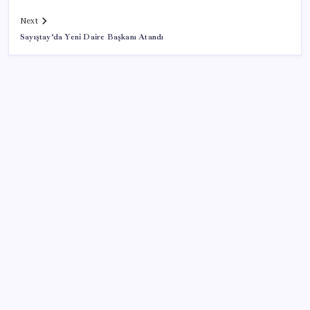
Next
Sayıştay’da Yeni Daire Başkanı Atandı
SON YAZILAR
İl içi mazeret atamaları açıklandı
Resmi açıklama geldi: YENİ Parti’ye ne kadar bağış
yapıldı?
2026 TUS 2. Dönem sınavı ne zaman? Tıpta
Uzmanlık Eğitimi Giriş Sınavı sonuçları hangi tarihte
açıklanacak?