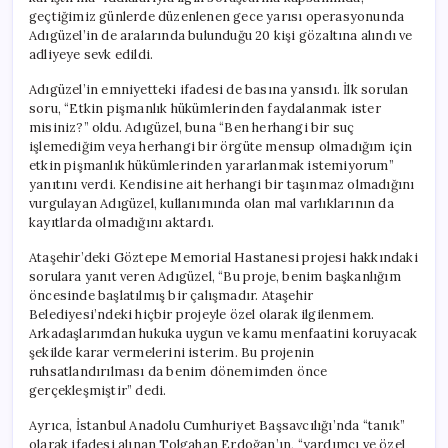
geçtiğimiz günlerde düzenlenen gece yarısı operasyonunda
Adıgüzel’in de aralarında bulunduğu 20 kişi gözaltına alındı ve
adliyeye sevk edildi.
Adıgüzel’in emniyetteki ifadesi de basına yansıdı. İlk sorulan
soru, “Etkin pişmanlık hükümlerinden faydalanmak ister
misiniz?” oldu. Adıgüzel, buna “Ben herhangi bir suç
işlemediğim veya herhangi bir örgüte mensup olmadığım için
etkin pişmanlık hükümlerinden yararlanmak istemiyorum”
yanıtını verdi. Kendisine ait herhangi bir taşınmaz olmadığını
vurgulayan Adıgüzel, kullanımında olan mal varlıklarının da
kayıtlarda olmadığını aktardı.
Ataşehir’deki Göztepe Memorial Hastanesi projesi hakkındaki
sorulara yanıt veren Adıgüzel, “Bu proje, benim başkanlığım
öncesinde başlatılmış bir çalışmadır. Ataşehir
Belediyesi’ndeki hiçbir projeyle özel olarak ilgilenmem.
Arkadaşlarımdan hukuka uygun ve kamu menfaatini koruyacak
şekilde karar vermelerini isterim. Bu projenin
ruhsatlandırılması da benim dönemimden önce
gerçekleşmiştir” dedi.
Ayrıca, İstanbul Anadolu Cumhuriyet Başsavcılığı’nda “tanık”
olarak ifadesi alınan Tolgahan Erdoğan’ın, “yardımcı ve özel