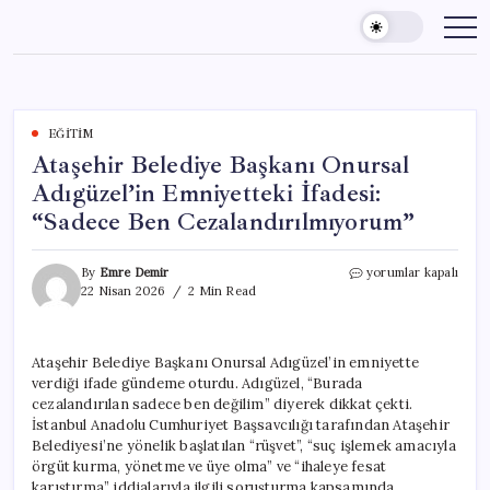
Skip
to
content
EĞITIM
Ataşehir Belediye Başkanı Onursal
Adıgüzel’in Emniyetteki İfadesi:
“Sadece Ben Cezalandırılmıyorum”
Ataşehir
By
Emre Demir
yorumlar kapalı
Belediye
22 Nisan 2026
2 Min Read
Başkanı
Onursal
Adıgüzel’in
Ataşehir Belediye Başkanı Onursal Adıgüzel’in emniyette
Emniyetteki
verdiği ifade gündeme oturdu. Adıgüzel, “Burada
İfadesi:
“Sadece
cezalandırılan sadece ben değilim” diyerek dikkat çekti.
Ben
İstanbul Anadolu Cumhuriyet Başsavcılığı tarafından Ataşehir
Cezalandırılmıyorum
Belediyesi’ne yönelik başlatılan “rüşvet”, “suç işlemek amacıyla
için
örgüt kurma, yönetme ve üye olma” ve “ihaleye fesat
karıştırma” iddialarıyla ilgili soruşturma kapsamında,