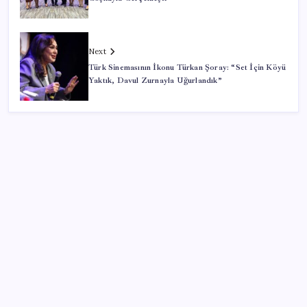
Next
Türk Sinemasının İkonu Türkan Şoray: “Set İçin Köyü
Yaktık, Davul Zurnayla Uğurlandık”
SON YAZILAR
PlayStation kutularının üzerinde artık bu uyarı
olacak