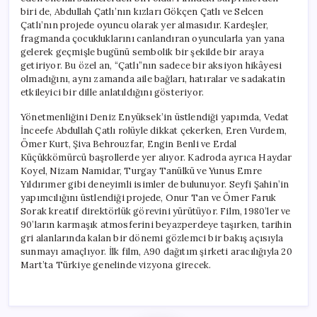
biri de, Abdullah Çatlı’nın kızları Gökçen Çatlı ve Selcen
Çatlı’nın projede oyuncu olarak yer almasıdır. Kardeşler,
fragmanda çocukluklarını canlandıran oyuncularla yan yana
gelerek geçmişle bugünü sembolik bir şekilde bir araya
getiriyor. Bu özel an, “Çatlı”nın sadece bir aksiyon hikâyesi
olmadığını, aynı zamanda aile bağları, hatıralar ve sadakatin
etkileyici bir dille anlatıldığını gösteriyor.
Yönetmenliğini Deniz Enyüksek’in üstlendiği yapımda, Vedat
İnceefe Abdullah Çatlı rolüyle dikkat çekerken, Eren Vurdem,
Ömer Kurt, Şiva Behrouzfar, Engin Benli ve Erdal
Küçükkömürcü başrollerde yer alıyor. Kadroda ayrıca Haydar
Koyel, Nizam Namidar, Turgay Tanülkü ve Yunus Emre
Yıldırımer gibi deneyimli isimler de bulunuyor. Seyfi Şahin’in
yapımcılığını üstlendiği projede, Onur Tan ve Ömer Faruk
Sorak kreatif direktörlük görevini yürütüyor. Film, 1980’ler ve
90’ların karmaşık atmosferini beyazperdeye taşırken, tarihin
gri alanlarında kalan bir dönemi gözlemci bir bakış açısıyla
sunmayı amaçlıyor. İlk film, A90 dağıtım şirketi aracılığıyla 20
Mart’ta Türkiye genelinde vizyona girecek.