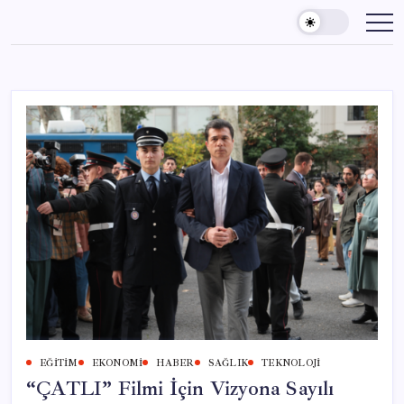
Skip
to
content
EĞITIM
EKONOMI
HABER
SAĞLIK
TEKNOLOJI
“ÇATLI” Filmi İçin Vizyona Sayılı