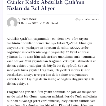
Günler Kaldı: Abdullah Çatlı’nın
Kızları da Rol Alıyor
“ÇATLI”
By
Emre Demir
yorumlar kapalı
Filmi
13 Haziran 2026
2 Min Read
İçin
Vizyona
Sayılı
Abdullah Çatlı’nın yaşamından esinlenen ve Türk siyasi
Günler
tarihinin önemli dönemlerine ışık tutan “ÇATLI” filmi için
Kaldı:
Abdullah
vizyon tarihi yaklaşırken heyecan dorukta. ASALA terör
Çatlı’nın
örgütüyle mücadelenin yoğun yaşandığı 12 Eylül sonrası
Kızları
yıllarını konu alan film, izleyicilere unutulmaz anlar sunmayı
da
vaat ediyor. Yeni yayınlanan fragman, etkileyici atmosferi ve
Rol
dikkat çekici diyaloglarıyla büyük bir ilgi gördü. Sosyal
Alıyor
medyada hızla yayılan fragman, izleyicileri merak içinde
için
bırakırken, aksiyon ve gerilim dolu sahnelerin yanı sıra
karakterlerin taşıdığı derin inanç ve bağlılık duygularıyla da
dikkat çekiyor.
Fragmanda yer alan, “Bu yolun sonunda ne şan var ne şöhret
ne de rahat bir ölüm… Ama en mühimi, ileride Türk milletinin
bundan duyacağı şeref var” cümlesi, izleyicilerin aklında yer
eden önemli sahnelerden biri oldu. Filmdeki sürprizlerden