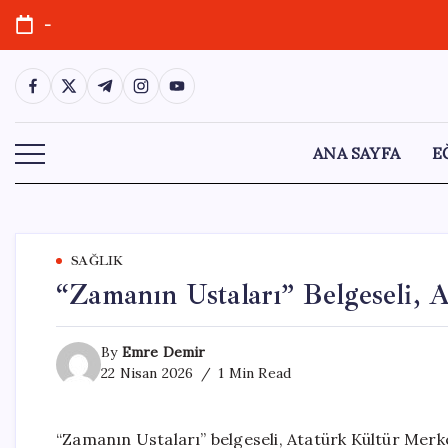
Skip
-
to
content
https://www.facebook.com/
https://twitter.com/
https://t.me/
https://www.instagram.com/
https://youtube.com/
ANA SAYFA
E
SAĞLIK
“Zamanın Ustaları” Belgeseli, 
By
Emre Demir
22 Nisan 2026
1 Min Read
“Zamanın Ustaları” belgeseli, Atatürk Kültür Merk