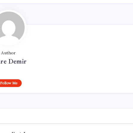
Author
re Demir
Follow Me