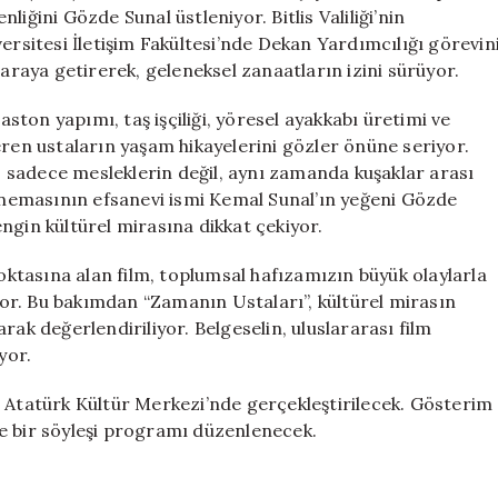
Buluşuyor
iğini Gözde Sunal üstleniyor. Bitlis Valiliği’nin
için
ersitesi İletişim Fakültesi’nde Dekan Yardımcılığı görevin
 araya getirerek, geleneksel zanaatların izini sürüyor.
aston yapımı, taş işçiliği, yöresel ayakkabı üretimi ve
eren ustaların yaşam hikayelerini gözler önüne seriyor.
r, sadece mesleklerin değil, aynı zamanda kuşaklar arası
sinemasının efsanevi ismi Kemal Sunal’ın yeğeni Gözde
ngin kültürel mirasına dikkat çekiyor.
tasına alan film, toplumsal hafızamızın büyük olaylarla
iyor. Bu bakımdan “Zamanın Ustaları”, kültürel mirasın
rak değerlendiriliyor. Belgeselin, uluslararası film
yor.
e Atatürk Kültür Merkezi’nde gerçekleştirilecek. Gösterim
e bir söyleşi programı düzenlenecek.