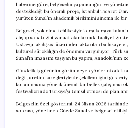
haberine göre, belgeselin yapımcılığını ve yönetmenl
desteklediği bu önemli proje, İstanbul Ticaret Üniv
yürüten Sunal’ın akademik birikimini sinema ile bir
Belgesel, yok olma tehlikesiyle karşı karşıya kalan b
ahşap sanatı gibi zanaat alanlarında faaliyet göst
Usta-çırak ilişkisi üzerinden aktarılan bu hikayele
kültürel sürekliliğin de önemini vurguluyor. Türk 
Sunal’ın imzasını taşıyan bu yapım, Anadolu’nun ze
Gündelik iş gücünün görünmeyen yönlerini odak nok
değil, üretim süreçleriyle de şekillendiğini göster
korunmasına yönelik önemli bir bellek çalışması ola
festivallerinde Türkiye’yi temsil etmesi de planlanı
Belgeselin özel gösterimi, 24 Nisan 2026 tarihind
sonrası, yönetmen Gözde Sunal ve belgesel ekibiyl