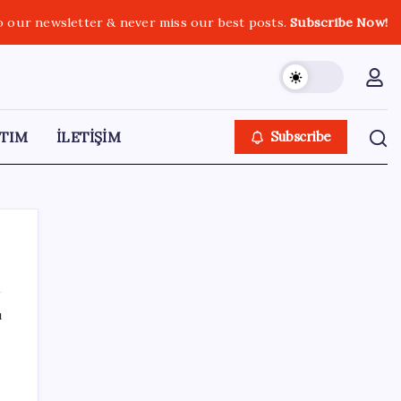
o our newsletter & never miss our best posts.
Subscribe Now!
TIM
İLETİŞİM
Subscribe
ı
SON YAZILAR
İl içi mazeret atamaları açıklandı