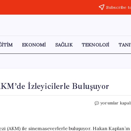
Subscribe t
ĞİTİM
EKONOMİ
SAĞLIK
TEKNOLOJİ
TANI
AKM’de İzleyicilerle Buluşuyor
“Zamanın
yorumlar kapal
Ustaları”
Belgeseli,
AKM’de
İzleyicilerle
ezi (AKM) ile sinemaseverlerle buluşuyor. Hakan Kaplan’ın