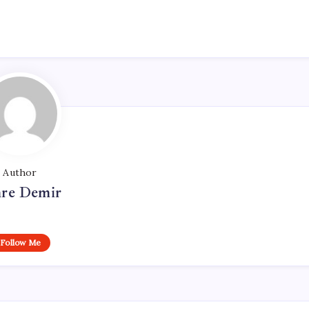
Author
re Demir
Follow Me