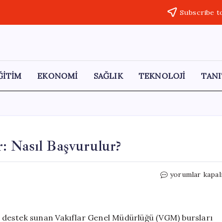
Subscribe t
ĞİTİM
EKONOMİ
SAĞLIK
TEKNOLOJİ
TANI
: Nasıl Başvurulur?
VGM
yorumlar kapal
Burs
Başvuruları
Başlıyor:
Nasıl
 destek sunan Vakıflar Genel Müdürlüğü (VGM) bursları