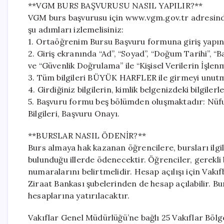
**VGM BURS BAŞVURUSU NASIL YAPILIR?**
VGM burs başvurusu için www.vgm.gov.tr adresinden
şu adımları izlemelisiniz:
1. Ortaöğrenim Bursu Başvuru formuna giriş yapın
2. Giriş ekranında “Ad”, “Soyad”, “Doğum Tarihi”, “Ba
ve “Güvenlik Doğrulama” ile “Kişisel Verilerin İşle
3. Tüm bilgileri BÜYÜK HARFLER ile girmeyi unut
4. Girdiğiniz bilgilerin, kimlik belgenizdeki bilgil
5. Başvuru formu beş bölümden oluşmaktadır: Nüfus Bil
Bilgileri, Başvuru Onayı.
**BURSLAR NASIL ÖDENİR?**
Burs almaya hak kazanan öğrencilere, bursları ilgi
bulunduğu illerde ödenecektir. Öğrenciler, gerekli 
numaralarını belirtmelidir. Hesap açılışı için Vakı
Ziraat Bankası şubelerinden de hesap açılabilir. Bu
hesaplarına yatırılacaktır.
Vakıflar Genel Müdürlüğü’ne bağlı 25 Vakıflar Bölge