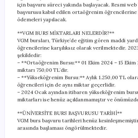
için başvuru süreci yakında başlayacak. Resmi web
başvurusu kabul edilen ortaöğrenim öğrencilerine 
ödemeleri yapılacak.
**VGM BURS MİKTARLARI NELERDİR?**
VGM bursları, Türkiye’de eğitim gören maddi yar
öğrencilerine karşılıksız olarak verilmektedir. 2023
şekildedir:
– **Ortaöğrenim Bursu:** 01 Ekim 2024 – 15 Ekim 20
miktarı 750,00 TL’dir.
– **Yükseköğrenim Bursu:** Aylık 1.250,00 TL olar
öğrencileri için de aynı miktar geçerlidir.
– 2024 Ocak ayından itibaren yükseköğrenim bursu 
miktarları ise henüz açıklanmamıştır ve önümüzd
**ÜNİVERSİTE BURS BAŞVURUSU TARİHİ**
VGM burs başvuru tarihleri henüz kesinleşmemiştir,
arasında başlaması öngörülmektedir.