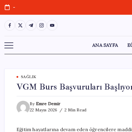
Skip
-
to
content
https://www.facebook.com/
https://twitter.com/
https://t.me/
https://www.instagram.com/
https://youtube.com/
ANA SAYFA
E
SAĞLIK
VGM Burs Başvuruları Başlıyor
By
Emre Demir
22 Mayıs 2026
2 Min Read
Eğitim hayatlarına devam eden öğrencilere maddi