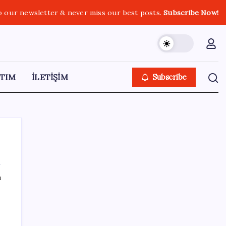
o our newsletter & never miss our best posts.
Subscribe Now!
TIM
İLETİŞİM
Subscribe
ı
SON YAZILAR
İl içi mazeret atamaları açıklandı