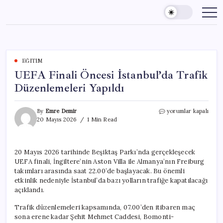
Skip
to
content
EĞITIM
UEFA Finali Öncesi İstanbul’da Trafik
Düzenlemeleri Yapıldı
UEFA
By
Emre Demir
yorumlar kapalı
Finali
20 Mayıs 2026
1 Min Read
Öncesi
İstanbul’da
Trafik
20 Mayıs 2026 tarihinde Beşiktaş Parkı’nda gerçekleşecek
Düzenlemeleri
UEFA finali, İngiltere’nin Aston Villa ile Almanya’nın Freiburg
Yapıldı
için
takımları arasında saat 22.00’de başlayacak. Bu önemli
etkinlik nedeniyle İstanbul’da bazı yolların trafiğe kapatılacağı
açıklandı.
Trafik düzenlemeleri kapsamında, 07.00’den itibaren maç
sona erene kadar Şehit Mehmet Caddesi, Bomonti-