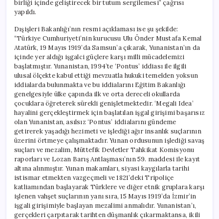
birliği içinde geliştirecek bir tutum sergilemesi” çağrısı
yapıldı.
Dışişleri Bakanlığı’nın resmi açıklaması ise şu şekilde:
“Türkiye Cumhuriyeti’nin kurucusu Ulu Önder Mustafa Kemal
Atatürk, 19 Mayıs 1919’da Samsun’a çıkarak, Yunanistan’ın da
içinde yer aldığı işgalci güçlere karşı milli mücadelemizi
başlatmıştır. Yunanistan, 1994’te ‘Pontus’ iddiası ile ilgili
ulusal ölçekte kabul ettiği mevzuatla hukuki temelden yoksun
iddialarda bulunmakta ve bu iddialarını Eğitim Bakanlığı
genelgesiyle ülke çapında ilk ve orta dereceli okullarda
çocuklara öğreterek sürekli genişletmektedir. ‘Megali Idea’
hayalini gerçekleştirmek için başlatılan işgal girişimi başarısız
olan Yunanistan, asılsız ‘Pontus’ iddialarını gündeme
getirerek yaşadığı hezimeti ve işlediği ağır insanlık suçlarının
üzerini örtmeye çalışmaktadır. Yunan ordusunun işlediği savaş
suçları ve mezalim, Müttefik Devletler Tahkikat Komisyonu
raporları ve Lozan Barış Antlaşması’nın 59. maddesi ile kayıt
altına alınmıştır. Yunan makamları, siyasi kaygılarla tarihi
istismar etmekten vazgeçmeli ve 1821’deki Tripoliçe
katliamından başlayarak Türklere ve diğer etnik gruplara karşı
işlenen vahşet suçlarının yanı sıra, 15 Mayıs 1919’da İzmir’in
işgali girişimiyle başlayan mezalimi anmalıdır. Yunanistan’ı,
gerçekleri çarpıtarak tarihten düşmanlık çıkarmaktansa, ikili