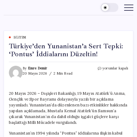
Skip
to
content
EĞITIM
Türkiye’den Yunanistan’a Sert Tepki:
‘Pontus’ İddialarını Düzeltin!
Türkiye’den
By
Emre Demir
yorumlar kapalı
Yunanistan’a
20 Mayıs 2026
2 Min Read
Sert
Tepki:
‘Pontus’
20 Mayıs 2026 – Dışişleri Bakanlığı, 19 Mayıs Atatürk’ü Anma,
İddialarını
Gençlik ve Spor Bayramı dolayısıyla yazılı bir açıklama
Düzeltin!
için
yayımladı. Yunanistan’da düzenlenen bazı etkinlikler hakkında
yapılan açıklamada, Mustafa Kemal Atatürk’ün Samsun’a
çıkarak Yunanistan’ın da dahil olduğu işgalci güçlere karşı
başlattığı Milli Mücadele vurgulandı.
Yunanistan’ın 1994 yılında “Pontus” iddialarına ilişkin kabul