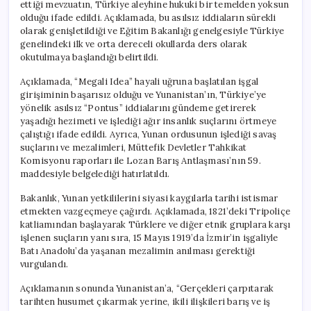
ettiği mevzuatın, Türkiye aleyhine hukuki bir temelden yoksun
olduğu ifade edildi. Açıklamada, bu asılsız iddiaların sürekli
olarak genişletildiği ve Eğitim Bakanlığı genelgesiyle Türkiye
genelindeki ilk ve orta dereceli okullarda ders olarak
okutulmaya başlandığı belirtildi.
Açıklamada, “Megali Idea” hayali uğruna başlatılan işgal
girişiminin başarısız olduğu ve Yunanistan’ın, Türkiye’ye
yönelik asılsız “Pontus” iddialarını gündeme getirerek
yaşadığı hezimeti ve işlediği ağır insanlık suçlarını örtmeye
çalıştığı ifade edildi. Ayrıca, Yunan ordusunun işlediği savaş
suçlarını ve mezalimleri, Müttefik Devletler Tahkikat
Komisyonu raporları ile Lozan Barış Antlaşması’nın 59.
maddesiyle belgelediği hatırlatıldı.
Bakanlık, Yunan yetkililerini siyasi kaygılarla tarihi istismar
etmekten vazgeçmeye çağırdı. Açıklamada, 1821’deki Tripoliçe
katliamından başlayarak Türklere ve diğer etnik gruplara karşı
işlenen suçların yanı sıra, 15 Mayıs 1919’da İzmir’in işgaliyle
Batı Anadolu’da yaşanan mezalimin anılması gerektiği
vurgulandı.
Açıklamanın sonunda Yunanistan’a, “Gerçekleri çarpıtarak
tarihten husumet çıkarmak yerine, ikili ilişkileri barış ve iş