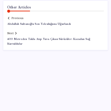
Other Articles
Previous
Abdullah Sultanoğlu Son Yolculuğuna Uğurlandı
Next
400 Metreden Takla Atıp Yuva Çıkan Sürücüler: Kazadan Sağ
Kurtuldular
SON YAZILAR
PlayStation kutularının üzerinde artık bu uyarı