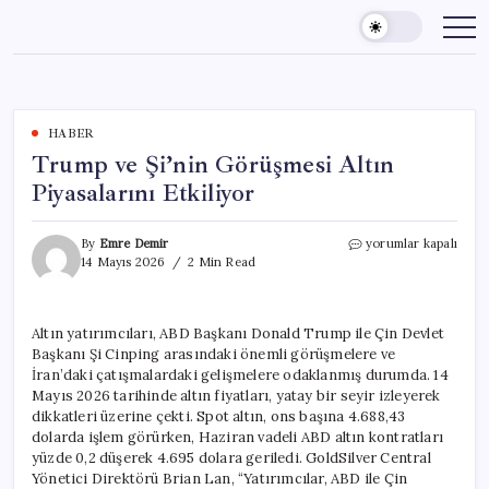
Skip
to
content
HABER
Trump ve Şi’nin Görüşmesi Altın
Piyasalarını Etkiliyor
Trump
By
Emre Demir
yorumlar kapalı
ve
14 Mayıs 2026
2 Min Read
Şi’nin
Görüşmesi
Altın
Altın yatırımcıları, ABD Başkanı Donald Trump ile Çin Devlet
Piyasalarını
Başkanı Şi Cinping arasındaki önemli görüşmelere ve
Etkiliyor
için
İran’daki çatışmalardaki gelişmelere odaklanmış durumda. 14
Mayıs 2026 tarihinde altın fiyatları, yatay bir seyir izleyerek
dikkatleri üzerine çekti. Spot altın, ons başına 4.688,43
dolarda işlem görürken, Haziran vadeli ABD altın kontratları
yüzde 0,2 düşerek 4.695 dolara geriledi. GoldSilver Central
Yönetici Direktörü Brian Lan, “Yatırımcılar, ABD ile Çin