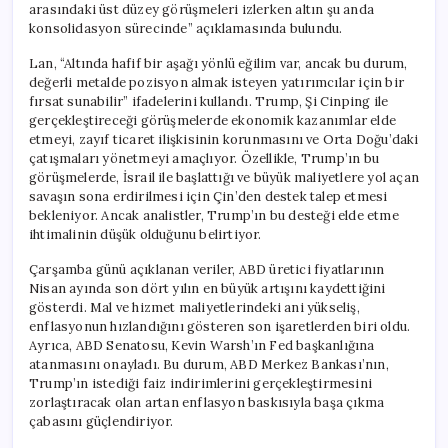
arasındaki üst düzey görüşmeleri izlerken altın şu anda
konsolidasyon sürecinde” açıklamasında bulundu.
Lan, “Altında hafif bir aşağı yönlü eğilim var, ancak bu durum,
değerli metalde pozisyon almak isteyen yatırımcılar için bir
fırsat sunabilir” ifadelerini kullandı. Trump, Şi Cinping ile
gerçekleştireceği görüşmelerde ekonomik kazanımlar elde
etmeyi, zayıf ticaret ilişkisinin korunmasını ve Orta Doğu’daki
çatışmaları yönetmeyi amaçlıyor. Özellikle, Trump’ın bu
görüşmelerde, İsrail ile başlattığı ve büyük maliyetlere yol açan
savaşın sona erdirilmesi için Çin’den destek talep etmesi
bekleniyor. Ancak analistler, Trump’ın bu desteği elde etme
ihtimalinin düşük olduğunu belirtiyor.
Çarşamba günü açıklanan veriler, ABD üretici fiyatlarının
Nisan ayında son dört yılın en büyük artışını kaydettiğini
gösterdi. Mal ve hizmet maliyetlerindeki ani yükseliş,
enflasyonun hızlandığını gösteren son işaretlerden biri oldu.
Ayrıca, ABD Senatosu, Kevin Warsh’ın Fed başkanlığına
atanmasını onayladı. Bu durum, ABD Merkez Bankası’nın,
Trump’ın istediği faiz indirimlerini gerçekleştirmesini
zorlaştıracak olan artan enflasyon baskısıyla başa çıkma
çabasını güçlendiriyor.