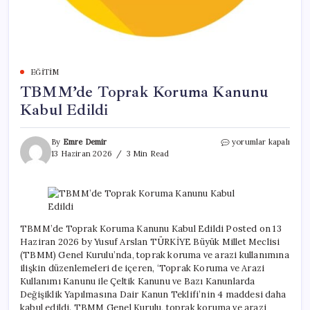
EĞITIM
TBMM’de Toprak Koruma Kanunu
Kabul Edildi
TBMM’de
By
Emre Demir
yorumlar kapalı
Toprak
13 Haziran 2026
3 Min Read
Koruma
Kanunu
Kabul
Edildi
için
TBMM’de Toprak Koruma Kanunu Kabul Edildi Posted on 13
Haziran 2026 by Yusuf Arslan TÜRKİYE Büyük Millet Meclisi
(TBMM) Genel Kurulu’nda, toprak koruma ve arazi kullanımına
ilişkin düzenlemeleri de içeren, ‘Toprak Koruma ve Arazi
Kullanımı Kanunu ile Çeltik Kanunu ve Bazı Kanunlarda
Değişiklik Yapılmasına Dair Kanun Teklifi’nin 4 maddesi daha
kabul edildi. TBMM Genel Kurulu, toprak koruma ve arazi