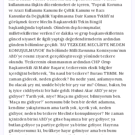
kullanımına ilişkin düzenlemeleri de içeren, ‘Toprak Koruma
ve Arazi Kullanımı Kanunu ile Çeltik Kanunu ve Bazı
Kanunlarda Değişiklik Yapılmasına Dair Kanun Teklifi’ni
görüşmek üzere Meclis Başkanvekili Tekin Bingöl
başkanlığında toplandı. Gündem dışı konuşmalar,
milletvekillerine verilen 1’er dakika ve grup başkanvekillerinin
güncel siyaset ile ilgili yaptığı değerlendirmelerin ardından
gündem bölümüne geçildi. ‘BU TEZKERE MECLİSTE NEDEN
KONUŞULMUYOR’ Bu bölümde Milli Savunma Komisyonu’nun
ABD’ye resmi ziyaret gerçekleştireceği yönünde tezkere
okundu. Tezkerenin okunmasının ardından CHP Grup
Başkanvekili Ali Mahir Başarır, tezkerenin eksik bilgiler
içerdiğini belirterek, “Bu nasıl bir tezkere? Burası TBMM. Ne
zaman gidecek, neden gidecek? Bu nedir yani, anlamıyorum.
Bu olacak şey mi, usulde böyle bir şey var mı? Olmaz, bakın, bu
iş iyice ciddiyetsiz bir hale geldi. Hulusi Akar ABD’ye niye
gidiyor? Tarih yok, niye? Maça mı gidiyor, bilmiyorum ben.
‘Maça mı gidiyor?’ sorusunu bile ben bir devlet adamına,
kendime yakıştırmam ama tarih yok, içerik yok, neden
gidiyor, neden bu tezkere Mecliste konuşulmuyor? Ne zaman
içinizden birisi ABD’ye gitse başımıza bir şey geliyor; ya
butlan geliyor ya partiye geliyor ya birine geliyor. Hayrına
gitmiyorsunuz ki, bu ülkeye hayır gelmiyor ama ben bunu