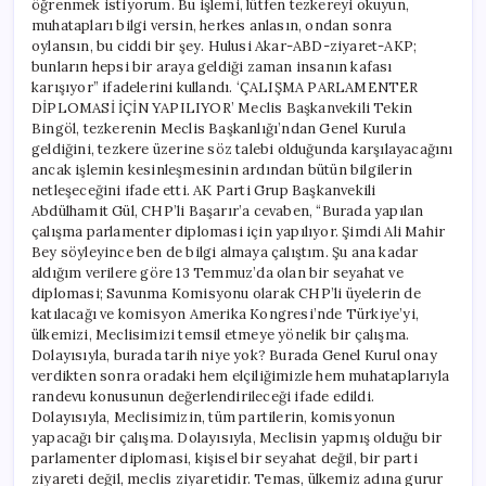
öğrenmek istiyorum. Bu işlemi, lütfen tezkereyi okuyun,
muhatapları bilgi versin, herkes anlasın, ondan sonra
oylansın, bu ciddi bir şey. Hulusi Akar-ABD-ziyaret-AKP;
bunların hepsi bir araya geldiği zaman insanın kafası
karışıyor” ifadelerini kullandı. ‘ÇALIŞMA PARLAMENTER
DİPLOMASİ İÇİN YAPILIYOR’ Meclis Başkanvekili Tekin
Bingöl, tezkerenin Meclis Başkanlığı’ndan Genel Kurula
geldiğini, tezkere üzerine söz talebi olduğunda karşılayacağını
ancak işlemin kesinleşmesinin ardından bütün bilgilerin
netleşeceğini ifade etti. AK Parti Grup Başkanvekili
Abdülhamit Gül, CHP’li Başarır’a cevaben, “Burada yapılan
çalışma parlamenter diplomasi için yapılıyor. Şimdi Ali Mahir
Bey söyleyince ben de bilgi almaya çalıştım. Şu ana kadar
aldığım verilere göre 13 Temmuz’da olan bir seyahat ve
diplomasi; Savunma Komisyonu olarak CHP’li üyelerin de
katılacağı ve komisyon Amerika Kongresi’nde Türkiye’yi,
ülkemizi, Meclisimizi temsil etmeye yönelik bir çalışma.
Dolayısıyla, burada tarih niye yok? Burada Genel Kurul onay
verdikten sonra oradaki hem elçiliğimizle hem muhataplarıyla
randevu konusunun değerlendirileceği ifade edildi.
Dolayısıyla, Meclisimizin, tüm partilerin, komisyonun
yapacağı bir çalışma. Dolayısıyla, Meclisin yapmış olduğu bir
parlamenter diplomasi, kişisel bir seyahat değil, bir parti
ziyareti değil, meclis ziyaretidir. Temas, ülkemiz adına gurur