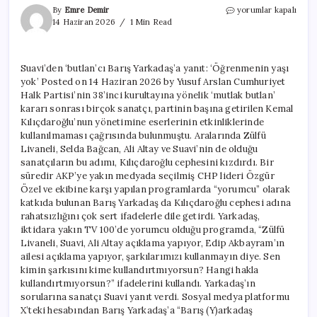
Suavi’den
By
Emre Demir
yorumlar kapalı
‘butlan’cı
14 Haziran 2026
1 Min Read
Barış
Yarkadaş’a
yanıt:
Suavi’den ‘butlan’cı Barış Yarkadaş’a yanıt: ‘Öğrenmenin yaşı
‘Öğrenmenin
yok’ Posted on 14 Haziran 2026 by Yusuf Arslan Cumhuriyet
yaşı
yok’
Halk Partisi’nin 38’inci kurultayına yönelik ‘mutlak butlan’
için
kararı sonrası birçok sanatçı, partinin başına getirilen Kemal
Kılıçdaroğlu’nun yönetimine eserlerinin etkinliklerinde
kullanılmaması çağrısında bulunmuştu. Aralarında Zülfü
Livaneli, Selda Bağcan, Ali Altay ve Suavi’nin de olduğu
sanatçıların bu adımı, Kılıçdaroğlu cephesini kızdırdı. Bir
süredir AKP’ye yakın medyada seçilmiş CHP lideri Özgür
Özel ve ekibine karşı yapılan programlarda “yorumcu” olarak
katkıda bulunan Barış Yarkadaş da Kılıçdaroğlu cephesi adına
rahatsızlığını çok sert ifadelerle dile getirdi. Yarkadaş,
iktidara yakın TV 100’de yorumcu olduğu programda, “Zülfü
Livaneli, Suavi, Ali Altay açıklama yapıyor, Edip Akbayram’ın
ailesi açıklama yapıyor, şarkılarımızı kullanmayın diye. Sen
kimin şarkısını kime kullandırtmıyorsun? Hangi hakla
kullandırtmıyorsun?” ifadelerini kullandı. Yarkadaş’ın
sorularına sanatçı Suavi yanıt verdi. Sosyal medya platformu
X’teki hesabından Barış Yarkadaş’a “Barış (Y)arkadaş