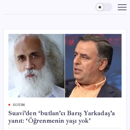
Skip
to
content
EĞITIM
Suavi’den ‘butlan’cı Barış Yarkadaş’a
yanıt: ‘Öğrenmenin yaşı yok’