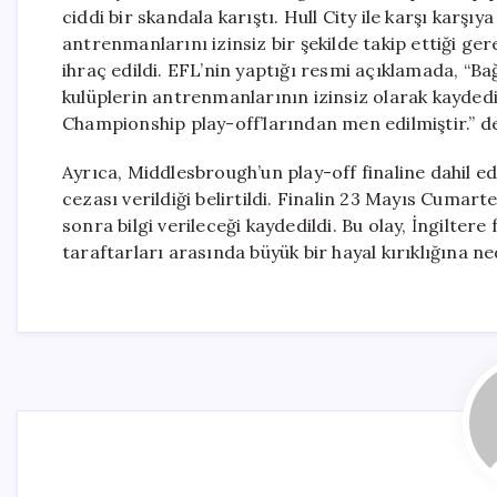
ciddi bir skandala karıştı. Hull City ile karşı kar
antrenmanlarını izinsiz bir şekilde takip ettiği ger
ihraç edildi. EFL’nin yaptığı resmi açıklamada, “B
kulüplerin antrenmanlarının izinsiz olarak kaydedilm
Championship play-off’larından men edilmiştir.” de
Ayrıca, Middlesbrough’un play-off finaline dahil 
cezası verildiği belirtildi. Finalin 23 Mayıs Cuma
sonra bilgi verileceği kaydedildi. Bu olay, İngilt
taraftarları arasında büyük bir hayal kırıklığına 