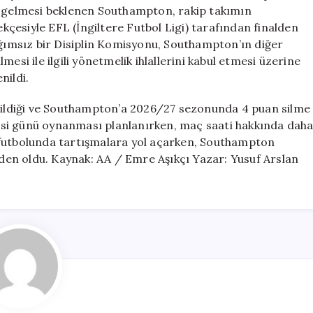
Men
şıya gelmesi beklenen Southampton, rakip takımın
Edildi
ekçesiyle EFL (İngiltere Futbol Ligi) tarafından finalden
için
ağımsız bir Disiplin Komisyonu, Southampton’ın diğer
esi ile ilgili yönetmelik ihlallerini kabul etmesi üzerine
nildi.
edildiği ve Southampton’a 2026/27 sezonunda 4 puan silme
rtesi günü oynanması planlanırken, maç saati hakkında dah
ere futbolunda tartışmalara yol açarken, Southampton
neden oldu. Kaynak: AA / Emre Aşıkçı Yazar: Yusuf Arslan