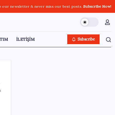
o our newsletter & never miss our best posts.
Subscribe Now!
TIM
İLETİŞİM
Subscribe
ı
SON YAZILAR
İl içi mazeret atamaları açıklandı