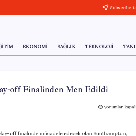
Subscribe t
ĞİTİM
EKONOMİ
SAĞLIK
TEKNOLOJİ
TANI
y-off Finalinden Men Edildi
Southampton,
yorumlar kapal
Championship
Play-
off
Finalinden
play-off finalinde mücadele edecek olan Southampton,