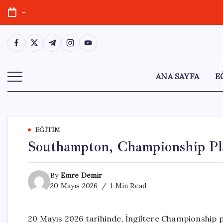
Skip
-
to
content
https://www.facebook.com/
https://twitter.com/
https://t.me/
https://www.instagram.com/
https://youtube.com/
ANA SAYFA
E
EĞITIM
Southampton, Championship Pla
By
Emre Demir
20 Mayıs 2026
1 Min Read
20 Mayıs 2026 tarihinde, İngiltere Championship 