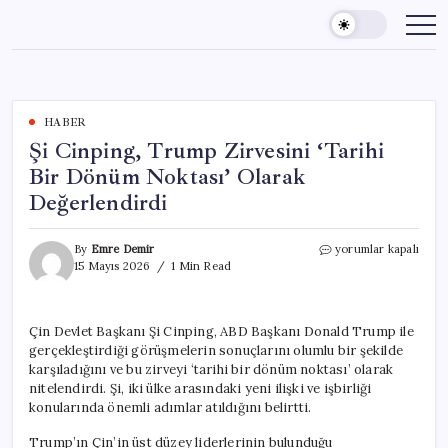
Skip
to
content
HABER
Şi Cinping, Trump Zirvesini ‘Tarihi
Bir Dönüm Noktası’ Olarak
Değerlendirdi
Şi
By
Emre Demir
yorumlar kapalı
Cinping,
15 Mayıs 2026
1 Min Read
Trump
Zirvesini
‘Tarihi
Çin Devlet Başkanı Şi Cinping, ABD Başkanı Donald Trump ile
Bir
gerçekleştirdiği görüşmelerin sonuçlarını olumlu bir şekilde
Dönüm
Noktası’
karşıladığını ve bu zirveyi ‘tarihi bir dönüm noktası’ olarak
Olarak
nitelendirdi. Şi, iki ülke arasındaki yeni ilişki ve işbirliği
Değerlendirdi
konularında önemli adımlar atıldığını belirtti.
için
Trump’ın Çin’in üst düzey liderlerinin bulunduğu