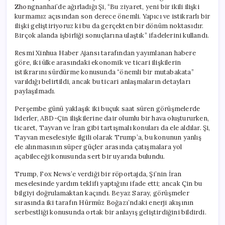
Zhongnanhai’de ağırladığı Şi, “Bu ziyaret, yeni bir ikili ilişki
kurmamız açısından son derece önemli. Yapıcı ve istikrarlı bir
ilişki geliştiriyoruz ki bu da gerçekten bir dönüm noktasıdır.
Birçok alanda işbirliği sonuçlarına ulaştık” ifadelerini kullandı.
Resmi Xinhua Haber Ajansı tarafından yayımlanan habere
göre, iki ülke arasındaki ekonomik ve ticari ilişkilerin
istikrarını sürdürme konusunda “önemli bir mutabakata”
varıldığı belirtildi, ancak bu ticari anlaşmaların detayları
paylaşılmadı.
Perşembe günü yaklaşık iki buçuk saat süren görüşmelerde
liderler, ABD-Çin ilişkilerine dair olumlu bir hava oluştururken,
ticaret, Tayvan ve İran gibi tartışmalı konuları da ele aldılar. Şi,
Tayvan meselesiyle ilgili olarak Trump’a, bu konunun yanlış
ele alınmasının süper güçler arasında çatışmalara yol
açabileceği konusunda sert bir uyarıda bulundu.
Trump, Fox News’e verdiği bir röportajda, Şi’nin İran
meselesinde yardım teklifi yaptığını ifade etti; ancak Çin bu
bilgiyi doğrulamaktan kaçındı. Beyaz Saray, görüşmeler
sırasında iki tarafın Hürmüz Boğazı’ndaki enerji akışının
serbestliği konusunda ortak bir anlayış geliştirdiğini bildirdi.