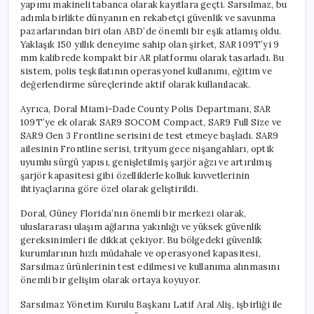
yapımı makineli tabanca olarak kayıtlara geçti. Sarsılmaz, bu
adımla birlikte dünyanın en rekabetçi güvenlik ve savunma
pazarlarından biri olan ABD’de önemli bir eşik atlamış oldu.
Yaklaşık 150 yıllık deneyime sahip olan şirket, SAR 109T’yi 9
mm kalibrede kompakt bir AR platformu olarak tasarladı. Bu
sistem, polis teşkilatının operasyonel kullanımı, eğitim ve
değerlendirme süreçlerinde aktif olarak kullanılacak.
Ayrıca, Doral Miami-Dade County Polis Departmanı, SAR
109T’ye ek olarak SAR9 SOCOM Compact, SAR9 Full Size ve
SAR9 Gen 3 Frontline serisini de test etmeye başladı. SAR9
ailesinin Frontline serisi, trityum gece nişangahları, optik
uyumlu sürgü yapısı, genişletilmiş şarjör ağzı ve artırılmış
şarjör kapasitesi gibi özelliklerle kolluk kuvvetlerinin
ihtiyaçlarına göre özel olarak geliştirildi.
Doral, Güney Florida’nın önemli bir merkezi olarak,
uluslararası ulaşım ağlarına yakınlığı ve yüksek güvenlik
gereksinimleri ile dikkat çekiyor. Bu bölgedeki güvenlik
kurumlarının hızlı müdahale ve operasyonel kapasitesi,
Sarsılmaz ürünlerinin test edilmesi ve kullanıma alınmasını
önemli bir gelişim olarak ortaya koyuyor.
Sarsılmaz Yönetim Kurulu Başkanı Latif Aral Aliş, işbirliği ile