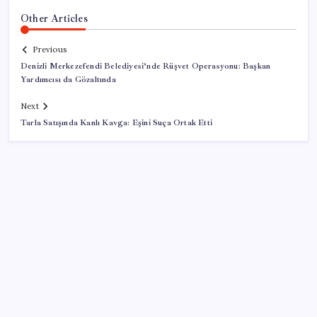
Other Articles
Previous
Denizli Merkezefendi Belediyesi’nde Rüşvet Operasyonu: Başkan
Yardımcısı da Gözaltında
Next
Tarla Satışında Kanlı Kavga: Eşini Suça Ortak Etti
SON YAZILAR
PlayStation kutularının üzerinde artık bu uyarı