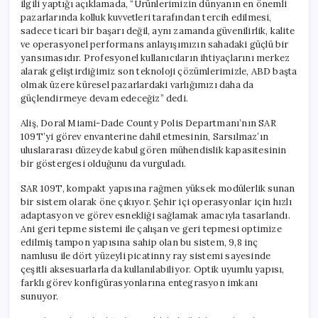
ilgili yaptığı açıklamada, “Ürünlerimizin dünyanın en önemli
pazarlarında kolluk kuvvetleri tarafından tercih edilmesi,
sadece ticari bir başarı değil, aynı zamanda güvenilirlik, kalite
ve operasyonel performans anlayışımızın sahadaki güçlü bir
yansımasıdır. Profesyonel kullanıcıların ihtiyaçlarını merkez
alarak geliştirdiğimiz son teknoloji çözümlerimizle, ABD başta
olmak üzere küresel pazarlardaki varlığımızı daha da
güçlendirmeye devam edeceğiz” dedi.
Aliş, Doral Miami-Dade County Polis Departmanı’nın SAR
109T’yi görev envanterine dahil etmesinin, Sarsılmaz’ın
uluslararası düzeyde kabul gören mühendislik kapasitesinin
bir göstergesi olduğunu da vurguladı.
SAR 109T, kompakt yapısına rağmen yüksek modülerlik sunan
bir sistem olarak öne çıkıyor. Şehir içi operasyonlar için hızlı
adaptasyon ve görev esnekliği sağlamak amacıyla tasarlandı.
Ani geri tepme sistemi ile çalışan ve geri tepmesi optimize
edilmiş tampon yapısına sahip olan bu sistem, 9,8 inç
namlusu ile dört yüzeyli picatinny ray sistemi sayesinde
çeşitli aksesuarlarla da kullanılabiliyor. Optik uyumlu yapısı,
farklı görev konfigürasyonlarına entegrasyon imkanı
sunuyor.