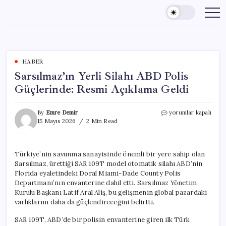
Skip
to
content
HABER
Sarsılmaz’ın Yerli Silahı ABD Polis
Güçlerinde: Resmi Açıklama Geldi
Sarsılmaz’ın
By
Emre Demir
yorumlar kapalı
Yerli
15 Mayıs 2026
2 Min Read
Silahı
ABD
Polis
Türkiye’nin savunma sanayisinde önemli bir yere sahip olan
Güçlerinde:
Sarsılmaz, ürettiği SAR 109T model otomatik silahı ABD’nin
Resmi
Açıklama
Florida eyaletindeki Doral Miami-Dade County Polis
Geldi
Departmanı’nın envanterine dahil etti. Sarsılmaz Yönetim
için
Kurulu Başkanı Latif Aral Aliş, bu gelişmenin global pazardaki
varlıklarını daha da güçlendireceğini belirtti.
SAR 109T, ABD’de bir polisin envanterine giren ilk Türk