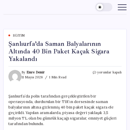
Skip
to
content
EĞITIM
Şanlıurfa’da Saman Balyalarının
Altında 40 Bin Paket Kaçak Sigara
Yakalandı
Şanlıurfa’da
By
Emre Demir
yorumlar kapalı
Saman
11 Mayıs 2026
1 Min Read
Balyalarının
Altında
40
Şanlıurfa’da polis tarafından gerçekleştirilen bir
Bin
operasyonda, durdurulan bir TIR’ın dorsesinde saman
Paket
Kaçak
balyalarının altına gizlenmiş 40 bin paket kaçak sigara ele
Sigara
geçirildi. Yapılan aramalarda, piyasa değeri yaklaşık 3,5
Yakalandı
milyon TL olan bu gümrük kaçağı sigaralar, emniyet güçleri
için
tarafından bulundu.