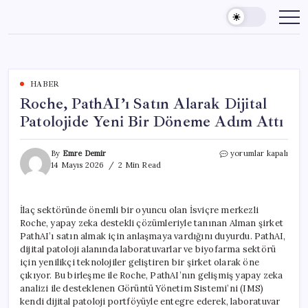
Skip
to
content
HABER
Roche, PathAI’ı Satın Alarak Dijital
Patolojide Yeni Bir Döneme Adım Attı
Roche,
By
Emre Demir
yorumlar kapalı
PathAI’ı
14 Mayıs 2026
2 Min Read
Satın
Alarak
Dijital
İlaç sektöründe önemli bir oyuncu olan İsviçre merkezli
Patolojide
Roche, yapay zeka destekli çözümleriyle tanınan Alman şirket
Yeni
Bir
PathAI’ı satın almak için anlaşmaya vardığını duyurdu. PathAI,
Döneme
dijital patoloji alanında laboratuvarlar ve biyofarma sektörü
Adım
için yenilikçi teknolojiler geliştiren bir şirket olarak öne
Attı
çıkıyor. Bu birleşme ile Roche, PathAI’nın gelişmiş yapay zeka
için
analizi ile desteklenen Görüntü Yönetim Sistemi’ni (IMS)
kendi dijital patoloji portföyüyle entegre ederek, laboratuvar