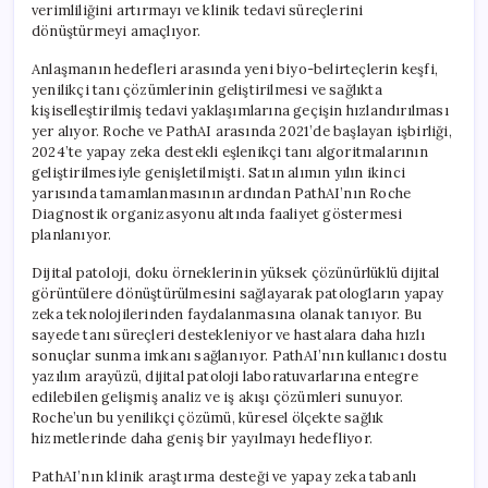
verimliliğini artırmayı ve klinik tedavi süreçlerini
dönüştürmeyi amaçlıyor.
Anlaşmanın hedefleri arasında yeni biyo-belirteçlerin keşfi,
yenilikçi tanı çözümlerinin geliştirilmesi ve sağlıkta
kişiselleştirilmiş tedavi yaklaşımlarına geçişin hızlandırılması
yer alıyor. Roche ve PathAI arasında 2021’de başlayan işbirliği,
2024’te yapay zeka destekli eşlenikçi tanı algoritmalarının
geliştirilmesiyle genişletilmişti. Satın alımın yılın ikinci
yarısında tamamlanmasının ardından PathAI’nın Roche
Diagnostik organizasyonu altında faaliyet göstermesi
planlanıyor.
Dijital patoloji, doku örneklerinin yüksek çözünürlüklü dijital
görüntülere dönüştürülmesini sağlayarak patologların yapay
zeka teknolojilerinden faydalanmasına olanak tanıyor. Bu
sayede tanı süreçleri destekleniyor ve hastalara daha hızlı
sonuçlar sunma imkanı sağlanıyor. PathAI’nın kullanıcı dostu
yazılım arayüzü, dijital patoloji laboratuvarlarına entegre
edilebilen gelişmiş analiz ve iş akışı çözümleri sunuyor.
Roche’un bu yenilikçi çözümü, küresel ölçekte sağlık
hizmetlerinde daha geniş bir yayılmayı hedefliyor.
PathAI’nın klinik araştırma desteği ve yapay zeka tabanlı