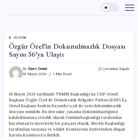
Skip
to
content
EĞITIM
Özgür Özel’in Dokunulmazlık Dosyası
Sayısı 56’ya Ulaştı
Özgür
By
Emre Demir
yorumlar kapalı
Özel’in
18 Mayıs 2026
1 Min Read
Dokunulmazlık
Dosyası
Sayısı
18 Mayıs 2026 tarihinde TBMM Başkanlığı’na CHP Genel
56’ya
Başkanı Özgür Özel ile Demokratik Bölgeler Partisi (DBP) Eş
Ulaştı
için
Genel Başkanı Keskin Bayındır’a ait iki yeni dokunulmazlık
dosyası sunuldu. Bu dosyalar, yasama dokunulmazlığının
kaldırılmasına yönelik olarak Cumhurbaşkanlığı tarafından
hazırlanan tezkerelerin bir parçası olarak, Meclis Başkanlığı
tarafından Anayasa ve Adalet Komisyonu üyelerinden oluşan
Karma Komisyon’a iletildi.