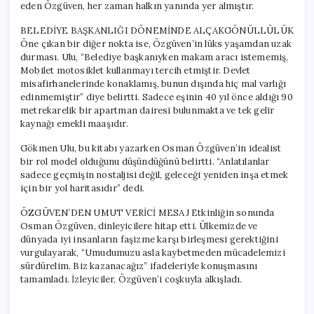
eden Özgüven, her zaman halkın yanında yer almıştır.
BELEDİYE BAŞKANLIĞI DÖNEMİNDE ALÇAKGÖNÜLLÜLÜK
Öne çıkan bir diğer nokta ise, Özgüven’in lüks yaşamdan uzak
durması. Ulu, “Belediye başkanıyken makam aracı istememiş,
Mobilet motosiklet kullanmayı tercih etmiştir. Devlet
misafirhanelerinde konaklamış, bunun dışında hiç mal varlığı
edinmemiştir” diye belirtti. Sadece eşinin 40 yıl önce aldığı 90
metrekarelik bir apartman dairesi bulunmakta ve tek gelir
kaynağı emekli maaşıdır.
Gökmen Ulu, bu kitabı yazarken Osman Özgüven’in idealist
bir rol model olduğunu düşündüğünü belirtti. “Anlatılanlar
sadece geçmişin nostaljisi değil, geleceği yeniden inşa etmek
için bir yol haritasıdır” dedi.
ÖZGÜVEN’DEN UMUT VERİCİ MESAJ Etkinliğin sonunda
Osman Özgüven, dinleyicilere hitap etti. Ülkemizde ve
dünyada iyi insanların faşizme karşı birleşmesi gerektiğini
vurgulayarak, “Umudumuzu asla kaybetmeden mücadelemizi
sürdürelim. Biz kazanacağız” ifadeleriyle konuşmasını
tamamladı. İzleyiciler, Özgüven’i coşkuyla alkışladı.