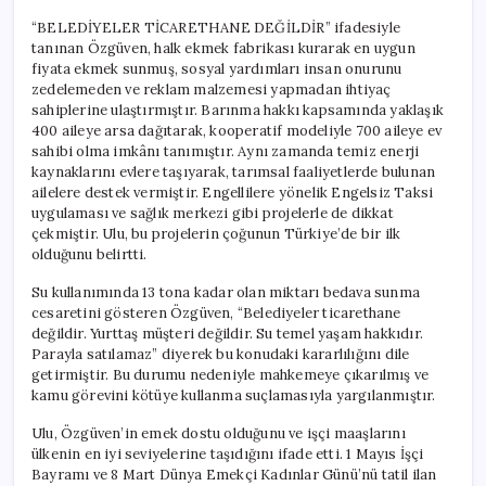
“BELEDİYELER TİCARETHANE DEĞİLDİR” ifadesiyle
tanınan Özgüven, halk ekmek fabrikası kurarak en uygun
fiyata ekmek sunmuş, sosyal yardımları insan onurunu
zedelemeden ve reklam malzemesi yapmadan ihtiyaç
sahiplerine ulaştırmıştır. Barınma hakkı kapsamında yaklaşık
400 aileye arsa dağıtarak, kooperatif modeliyle 700 aileye ev
sahibi olma imkânı tanımıştır. Aynı zamanda temiz enerji
kaynaklarını evlere taşıyarak, tarımsal faaliyetlerde bulunan
ailelere destek vermiştir. Engellilere yönelik Engelsiz Taksi
uygulaması ve sağlık merkezi gibi projelerle de dikkat
çekmiştir. Ulu, bu projelerin çoğunun Türkiye’de bir ilk
olduğunu belirtti.
Su kullanımında 13 tona kadar olan miktarı bedava sunma
cesaretini gösteren Özgüven, “Belediyeler ticarethane
değildir. Yurttaş müşteri değildir. Su temel yaşam hakkıdır.
Parayla satılamaz” diyerek bu konudaki kararlılığını dile
getirmiştir. Bu durumu nedeniyle mahkemeye çıkarılmış ve
kamu görevini kötüye kullanma suçlamasıyla yargılanmıştır.
Ulu, Özgüven’in emek dostu olduğunu ve işçi maaşlarını
ülkenin en iyi seviyelerine taşıdığını ifade etti. 1 Mayıs İşçi
Bayramı ve 8 Mart Dünya Emekçi Kadınlar Günü’nü tatil ilan