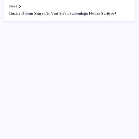
Next
Hazine Bakanı Şimşek’in Yeni Şafak Suskunluğu Neden Sürüyor?
SON YAZILAR
PlayStation kutularının üzerinde artık bu uyarı
olacak
ASELSAN, Avrupa’nın En Büyük Hava Savunma Tesisi
Oğulbey’i Geliştiriyor
Altında yükseliş kapıda mı? Uzman isimden ezber
bozan tahmin!