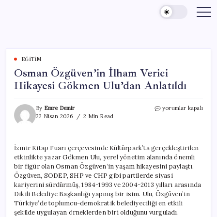
Skip
to
content
EĞITIM
Osman Özgüven’in İlham Verici
Hikayesi Gökmen Ulu’dan Anlatıldı
Osman
By
Emre Demir
yorumlar kapalı
Özgüven’in
22 Nisan 2026
2 Min Read
İlham
Verici
Hikayesi
İzmir Kitap Fuarı çerçevesinde Kültürpark’ta gerçekleştirilen
Gökmen
etkinlikte yazar Gökmen Ulu, yerel yönetim alanında önemli
Ulu’dan
Anlatıldı
bir figür olan Osman Özgüven’in yaşam hikayesini paylaştı.
için
Özgüven, SODEP, SHP ve CHP gibi partilerde siyasi
kariyerini sürdürmüş, 1984-1993 ve 2004-2013 yılları arasında
Dikili Belediye Başkanlığı yapmış bir isim. Ulu, Özgüven’in
Türkiye’de toplumcu-demokratik belediyeciliği en etkili
şekilde uygulayan örneklerden biri olduğunu vurguladı.