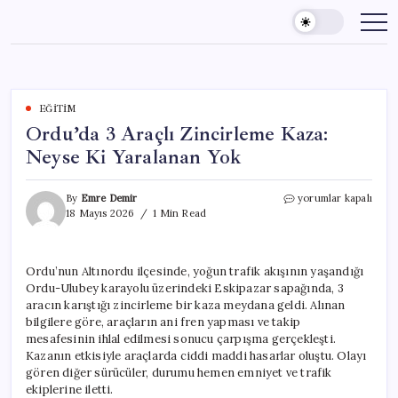
Skip
to
content
EĞITIM
Ordu’da 3 Araçlı Zincirleme Kaza:
Neyse Ki Yaralanan Yok
Ordu’da
By
Emre Demir
yorumlar kapalı
3
18 Mayıs 2026
1 Min Read
Araçlı
Zincirleme
Kaza:
Ordu’nun Altınordu ilçesinde, yoğun trafik akışının yaşandığı
Neyse
Ordu-Ulubey karayolu üzerindeki Eskipazar sapağında, 3
Ki
Yaralanan
aracın karıştığı zincirleme bir kaza meydana geldi. Alınan
Yok
bilgilere göre, araçların ani fren yapması ve takip
için
mesafesinin ihlal edilmesi sonucu çarpışma gerçekleşti.
Kazanın etkisiyle araçlarda ciddi maddi hasarlar oluştu. Olayı
gören diğer sürücüler, durumu hemen emniyet ve trafik
ekiplerine iletti.