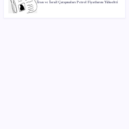
İran ve İsrail Çatışmaları Petrol Fiyatlarını Yükseltti
SON YAZILAR
Güneş’in en net görüntüsü yakalandı, sır perdesi
nihayet aralandı
Meta’nın Yapay Zeka Modeli Dışarı Sızdı: Siber
Saldırı Oldu mu?
Google Maps’e Gelen Ask Maps Özelliği Neler
Sunuyor?