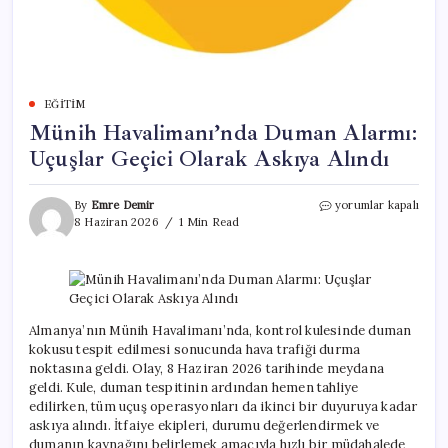
EĞITIM
Münih Havalimanı’nda Duman Alarmı:
Uçuşlar Geçici Olarak Askıya Alındı
Münih
By
Emre Demir
yorumlar kapalı
Havalimanı’nda
8 Haziran 2026
1 Min Read
Duman
Alarmı:
Uçuşlar
Geçici
Olarak
Askıya
Almanya’nın Münih Havalimanı’nda, kontrol kulesinde duman
Alındı
kokusu tespit edilmesi sonucunda hava trafiği durma
için
noktasına geldi. Olay, 8 Haziran 2026 tarihinde meydana
geldi. Kule, duman tespitinin ardından hemen tahliye
edilirken, tüm uçuş operasyonları da ikinci bir duyuruya kadar
askıya alındı. İtfaiye ekipleri, durumu değerlendirmek ve
dumanın kaynağını belirlemek amacıyla hızlı bir müdahalede