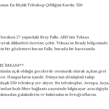
Bıraktı,
Dünyanın
En
Büyük
Teleskop
Çiftliğini
Kurdu:
 bırakan 27 yaşındaki Bray Falls, ABD’nin Teksas
550
Teleskopu
rarak dikkatleri üzerine çekti. Teksas’ın Brady bölgesinde
Tek
için bir gözlemevi kuran Falls, burada bir karavanda
Tıklama
ile
Yönetiyor
E İMKANI**
için
üzünün açık olduğu gecelerde otomatik olarak açılan geri
rıyor. Hangarların içinde, Dünya’nın dönüşünü takip
laşık 550 teleskop yer alıyor. Bu teleskoplar, Avrupa, Asya
ndan hızlı fiber bağlantı sayesinde bilgisayar aracılığıyla
 çıkmadan galaksilerin ve bulutsuların fotoğraflarını