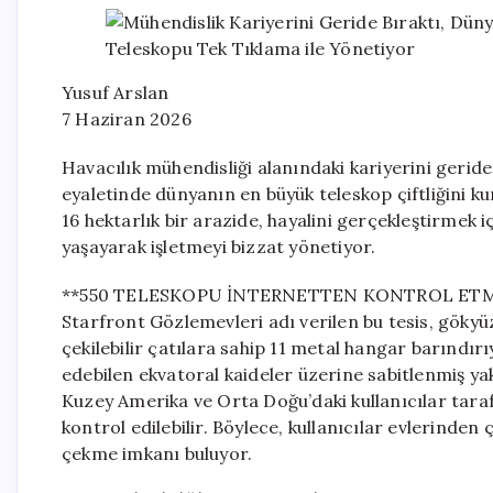
Yusuf Arslan
7 Haziran 2026
Havacılık mühendisliği alanındaki kariyerini geride
eyaletinde dünyanın en büyük teleskop çiftliğini ku
16 hektarlık bir arazide, hayalini gerçekleştirmek 
yaşayarak işletmeyi bizzat yönetiyor.
**550 TELESKOPU İNTERNETTEN KONTROL ETM
Starfront Gözlemevleri adı verilen bu tesis, göky
çekilebilir çatılara sahip 11 metal hangar barındı
edebilen ekvatoral kaideler üzerine sabitlenmiş yak
Kuzey Amerika ve Orta Doğu’daki kullanıcılar tarafı
kontrol edilebilir. Böylece, kullanıcılar evlerinden
çekme imkanı buluyor.