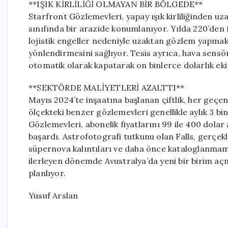
**IŞIK KİRLİLİĞİ OLMAYAN BİR BÖLGEDE**
Starfront Gözlemevleri, yapay ışık kirliliğinden uz
sınıfında bir arazide konumlanıyor. Yılda 220’den fa
lojistik engeller nedeniyle uzaktan gözlem yapma
yönlendirmesini sağlıyor. Tesis ayrıca, hava sensö
otomatik olarak kapatarak on binlerce dolarlık ek
**SEKTÖRDE MALİYETLERİ AZALTTI**
Mayıs 2024’te inşaatına başlanan çiftlik, her geçe
ölçekteki benzer gözlemevleri genellikle aylık 3 bi
Gözlemevleri, abonelik fiyatlarını 99 ile 400 dolar
başardı. Astrofotografi tutkunu olan Falls, gerçek
süpernova kalıntıları ve daha önce kataloglanmamış 
ilerleyen dönemde Avustralya’da yeni bir birim aç
planlıyor.
Yusuf Arslan