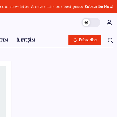
o our newsletter & never miss our best posts.
Subscribe Now!
TIM
İLETİŞİM
Subscribe
SON YAZILAR
İl içi mazeret atamaları açıklandı