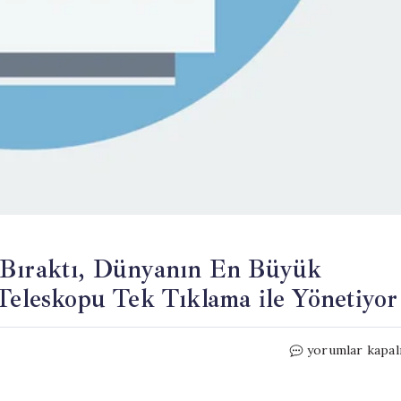
 Bıraktı, Dünyanın En Büyük
 Teleskopu Tek Tıklama ile Yönetiyor
Mühendislik
yorumlar kapal
Kariyerini
Geride