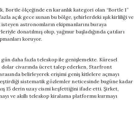
ak, Bortle ölçeğinde en karanlık kategori olan “Bortle 1”
zla açık gece sunan bu bölge, şehirlerdeki ışık kirliliği ve
k isteyen astronomların ekipmanlarını buraya
rleriyle donatılmış olup, yağmur başladığında çatıları
ipmanları koruyor.
n gün daha fazla teleskop ile genişlemekte. Küresel
n dolar civarında ücret talep ederken, Starfront
 arasında belirleyerek erişimi geniş kitlelere açmayı
leştirdiği sistematik gözlemler neticesinde bugüne kadar
15 derin uzay cismi keşfettiğini ifade etti. Şirket,
mayı ve akıllı teleskop kiralama platformu kurmayı