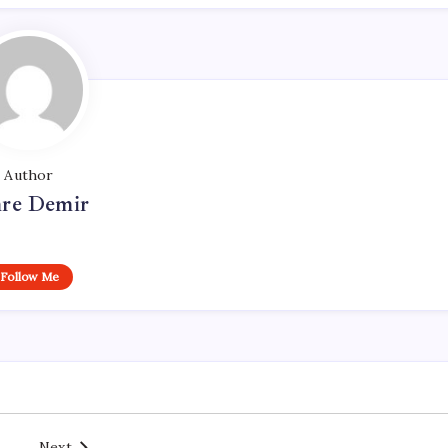
Author
re Demir
Follow Me
Next