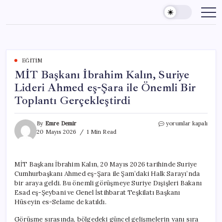
Skip
to
content
EĞITIM
MİT Başkanı İbrahim Kalın, Suriye
Lideri Ahmed eş-Şara ile Önemli Bir
Toplantı Gerçekleştirdi
MİT
By
Emre Demir
yorumlar kapalı
Başkanı
20 Mayıs 2026
1 Min Read
İbrahim
Kalın,
Suriye
MİT Başkanı İbrahim Kalın, 20 Mayıs 2026 tarihinde Suriye
Lideri
Cumhurbaşkanı Ahmed eş-Şara ile Şam’daki Halk Sarayı’nda
Ahmed
eş-
bir araya geldi. Bu önemli görüşmeye Suriye Dışişleri Bakanı
Şara
Esad eş-Şeybani ve Genel İstihbarat Teşkilatı Başkanı
ile
Hüseyin es-Selame de katıldı.
Önemli
Bir
Görüşme sırasında, bölgedeki güncel gelişmelerin yanı sıra