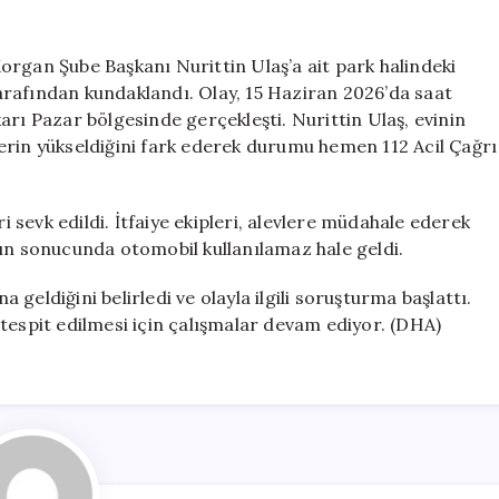
Başkanının
Aracına
Kundaklama
organ Şube Başkanı Nurittin Ulaş’a ait park halindeki
Şoku
 tarafından kundaklandı. Olay, 15 Haziran 2026’da saat
için
arı Pazar bölgesinde gerçekleşti. Nurittin Ulaş, evinin
erin yükseldiğini fark ederek durumu hemen 112 Acil Çağrı
ri sevk edildi. İtfaiye ekipleri, alevlere müdahale ederek
gın sonucunda otomobil kullanılamaz hale geldi.
geldiğini belirledi ve olayla ilgili soruşturma başlattı.
in tespit edilmesi için çalışmalar devam ediyor. (DHA)