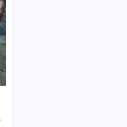
Resmi açıklama geldi: YENİ Parti’ye ne
kadar bağış yapıldı?
2026 TUS 2. Dönem sınavı ne zaman? Tıpta
Uzmanlık Eğitimi Giriş Sınavı sonuçları
hangi tarihte açıklanacak?
2026 ALES/2 soru kitapçığı ve cevap
anahtarı ne zaman erişime açılacak?
ALES/2 soru kitapçığı ve cevap anahtarı
nasıl görüntülenir?
Orhan Çerkez kimdir? Çekmeköy Belediye
Başkanı Orhan Çerkez kaç yaşında, nereli?
Haziranda duyurmuşlardı: Dev şirketin
zammı etiketlere yansıdı
Japonlardan 999 Gramlık Çılgın Laptop:
Bataryası 30 Saat Gidiyor
Emekli maaşı hesaplamasında kritik ayrıntı:
O tarihi kaçıran daha düşük aylık alacak
ı
Toyota, yılın ilk yarısı küresel bazda en çok