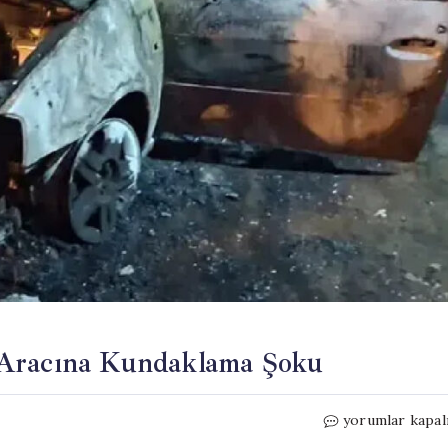
 Aracına Kundaklama Şoku
Korgan’da
yorumlar kapal
Sendika