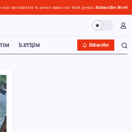
o our newsletter & never miss our best posts.
Subscribe Now!
TIM
İLETİŞİM
Subscribe
SON YAZILAR
İl içi mazeret atamaları açıklandı