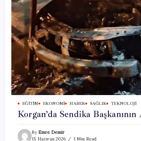
EĞITIM
EKONOMI
HABER
SAĞLIK
TEKNOLOJI
Korgan’da Sendika Başkanının
By
Emre Demir
15 Haziran 2026
1 Min Read