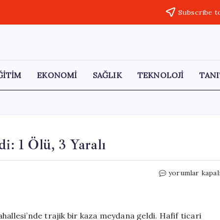
Subscribe t
ĞİTİM
EKONOMİ
SAĞLIK
TEKNOLOJİ
TANI
i: 1 Ölü, 3 Yaralı
Kırıkkale’de
yorumlar kapal
Ticari
Araç
Devrildi:
1
allesi’nde trajik bir kaza meydana geldi. Hafif ticari