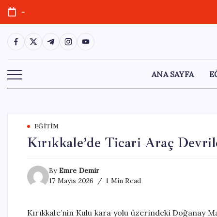
Skip
-
to
content
https://www.facebook.com/
https://twitter.com/
https://t.me/
https://www.instagram.com/
https://youtube.com/
ANA SAYFA
E
EĞITIM
Kırıkkale’de Ticari Araç Devrild
By
Emre Demir
17 Mayıs 2026
1 Min Read
Kırıkkale’nin Kulu kara yolu üzerindeki Doğanay Mah