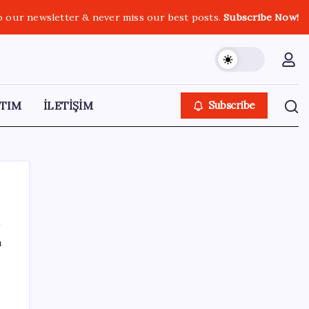
o our newsletter & never miss our best posts.
Subscribe Now!
TIM
İLETİŞİM
Subscribe
ı
SON YAZILAR
İl içi mazeret atamaları açıklandı