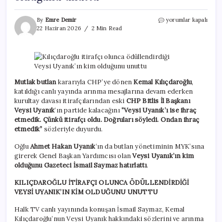
Kılıçdaroğlu
By
Emre Demir
yorumlar kapalı
itirafçı
22 Haziran 2026
2 Min Read
olunca
ödüllendirdiği
Veysi
Uyanık’ın
kim
olduğunu
Mutlak butlan
kararıyla CHP’ye dönen
Kemal Kılıçdaroğlu
,
unuttu
katıldığı canlı yayında arınma mesajlarına devam ederken
için
kurultay davası itirafçılarından eski
CHP Bitlis İl Başkanı
Veysi Uyanık
‘ın partide kalacağını
“Veysi Uyanık’ı ise ihraç
etmedik. Çünkü itirafçı oldu. Doğruları söyledi. Ondan ihraç
etmedik”
sözleriyle duyurdu.
Oğlu
Ahmet Hakan Uyanık
‘ın da butlan yönetiminin MYK’sına
girerek Genel Başkan Yardımcısı olan
Veysi Uyanık’ın kim
olduğunu Gazeteci İsmail Saymaz
hatırlattı
.
KILIÇDAROĞLU İTİRAFÇI OLUNCA ÖDÜLLENDİRDİĞİ
VEYSİ UYANIK’IN KİM OLDUĞUNU UNUTTU
Halk TV canlı yayınında konuşan İsmail Saymaz, Kemal
Kılıçdaroğlu’nun Veysi Uyanık hakkındaki sözlerini ve arınma