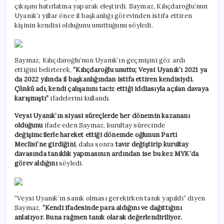
çıkışını hatırlatma yaparak eleştirdi. Saymaz, Kılıçdaroğlu’nun
Uyanık’ı yıllar önce il başkanlığı görevinden istifa ettiren
kişinin kendisi olduğunu unuttuğunu söyledi.
Saymaz, Kılıçdaroğlu’nun Uyanık’ın geçmişini göz ardı
ettiğini belirterek,
“Kılıçdaroğlu unuttu; Veysi Uyanık’ı 2021 ya
da 2022 yılında il başkanlığından istifa ettiren kendisiydi.
Çünkü adı, kendi çalışanını taciz ettiği iddiasıyla açılan davaya
karışmıştı”
ifadelerini kullandı.
Veysi Uyanık’ın siyasi süreçlerde her dönemin kazananı
olduğunu
ifade eden Saymaz, kurultay sürecinde
değişimcilerle hareket ettiği dönemde oğlunun Parti
Meclisi’ne girdiğini
, daha sonra
tavır değiştirip kurultay
davasında tanıklık yapmasının ardından ise bu kez MYK’da
görev aldığını
söyledi.
“Veysi Uyanık’ın sanık olması gerekirken tanık yapıldı” diyen
Saymaz,
“Kendi ifadesinde para aldığını ve dağıttığını
anlatıyor. Buna rağmen tanık olarak değerlendiriliyor.