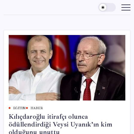
Skip
to
content
EĞITIM
HABER
Kılıçdaroğlu itirafçı olunca
ödüllendirdiği Veysi Uyanık’ın kim
olduğunu unuttu