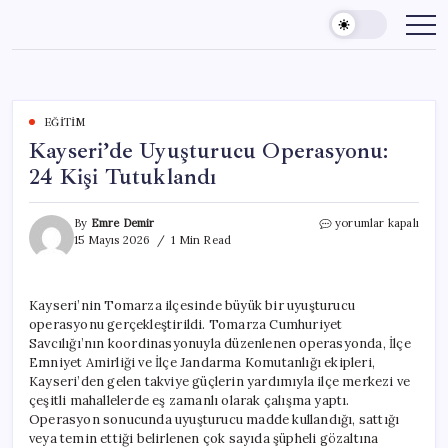
Skip
to
content
EĞITIM
Kayseri’de Uyuşturucu Operasyonu:
24 Kişi Tutuklandı
Kayseri’de
By
Emre Demir
yorumlar kapalı
Uyuşturucu
15 Mayıs 2026
1 Min Read
Operasyonu:
24
Kişi
Kayseri’nin Tomarza ilçesinde büyük bir uyuşturucu
Tutuklandı
operasyonu gerçekleştirildi. Tomarza Cumhuriyet
için
Savcılığı’nın koordinasyonuyla düzenlenen operasyonda, İlçe
Emniyet Amirliği ve İlçe Jandarma Komutanlığı ekipleri,
Kayseri’den gelen takviye güçlerin yardımıyla ilçe merkezi ve
çeşitli mahallelerde eş zamanlı olarak çalışma yaptı.
Operasyon sonucunda uyuşturucu madde kullandığı, sattığı
veya temin ettiği belirlenen çok sayıda şüpheli gözaltına