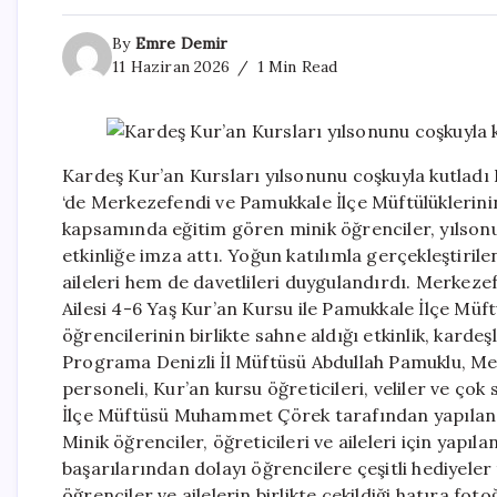
By
Emre Demir
11 Haziran 2026
1 Min Read
Kardeş Kur’an Kursları yılsonunu coşkuyla kutladı 
‘de Merkezefendi ve Pamukkale İlçe Müftülüklerini
kapsamında eğitim gören minik öğrenciler, yılson
etkinliğe imza attı. Yoğun katılımla gerçekleştiri
aileleri hem de davetlileri duygulandırdı. Merkez
Ailesi 4-6 Yaş Kur’an Kursu ile Pamukkale İlçe Mü
öğrencilerinin birlikte sahne aldığı etkinlik, kard
Programa Denizli İl Müftüsü Abdullah Pamuklu, Me
personeli, Kur’an kursu öğreticileri, veliler ve ç
İlçe Müftüsü Muhammet Çörek tarafından yapılan 
Minik öğrenciler, öğreticileri ve aileleri için yapı
başarılarından dolayı öğrencilere çeşitli hediyeler t
öğrenciler ve ailelerin birlikte çekildiği hatıra fo