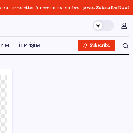
o our newsletter & never miss our best posts.
Subscribe Now!
TIM
İLETİŞİM
Subscribe
SON YAZILAR
PlayStation kutularının üzerinde artık bu
uyarı olacak