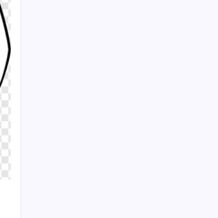
Watch Kids X1
TCMB yılın 3. Enflasyon Raporu’nu 13
Ağustos’ta açıklayacak
Sayaç
Kategoriler
Eğitim
Ekonomi
Haber
Sağlık