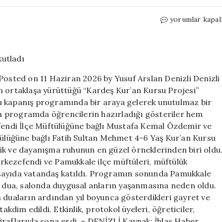
Kardeş
yorumlar kapal
Kur’an
Kursları
yılsonunu
coşkuyla
kutladı
Posted on 11 Haziran 2026 by Yusuf Arslan Denizli Denizli
için
n ortaklaşa yürüttüğü “Kardeş Kur’an Kursu Projesi”
u kapanış programında bir araya gelerek unutulmaz bir
len programda öğrencilerin hazırladığı gösteriler hem
efendi İlçe Müftülüğüne bağlı Mustafa Kemal Özdemir ve
ftülüğüne bağlı Fatih Sultan Mehmet 4-6 Yaş Kur’an Kursu
eşlik ve dayanışma ruhunun en güzel örneklerinden biri oldu
rkezefendi ve Pamukkale ilçe müftüleri, müftülük
ok sayıda vatandaş katıldı. Programın sonunda Pamukkale
dua, salonda duygusal anların yaşanmasına neden oldu.
lan duaların ardından yıl boyunca gösterdikleri gayret ve
akdim edildi. Etkinlik, protokol üyeleri, öğreticiler,
toğraflarıyla sona erdi. – DENİZLİ Kaynak: İhlas Haber