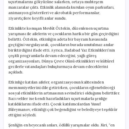
uçurtmalarını gökyüzüne salarken, ortaya muhteşem
manzaralar çıktı. Etkinlik alanında kurulan oyun parkurları,
animasyon gösterileri ve akrobatik performanslar,
ziyaretçilere keyifli anlar sundu.
Etkinlikte konuşan Mevlüt Öztekin, düzenlenen uçurtma
yarışması ile ailelerin ve çocukların harika bir gün geçirdiğini
belirtti. Öztekin, etkinliğin adeta bir bayram havasında
geçtiğini vurgulayarak, çocukların burada unutulmaz anılar
biriktirdiğini ifade etti. Ayrıca, Sadabad Yaz Etkinlikleri’nin
çeşitli programlarla devam edeceğini, yağlı güreş
organizasyonları, Dünya Çevre Günü etkinlikleri ve kültürel
gezilerle vatandaşları buluşturmaya devam edeceklerini
açıkladı.
Etkinliğe katılan aileler, organizasyonun kalitesinden
memnuniyetlerini dile getirirken, çocukların eğlenebileceği
sosyal etkinliklerin artmasının sevindirici olduğunu belirttiler.
Bazı veliler ise kendi hazırladıkları uçurtmalarla şenliğe
katıldıklarını ifade etti. Çocuk katılımcılardan Yusuf
Süleymanov, etkinliği çok beğendiğini ve belediyeye teşekkür
ettiğini söyledi.
Şenliğin en heyecanlı anları, ödüllü yarışmalar oldu. Jüri, “en