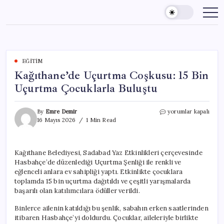
Skip
to
content
EĞITIM
Kağıthane’de Uçurtma Coşkusu: 15 Bin
Uçurtma Çocuklarla Buluştu
Kağıthane’de
By
Emre Demir
yorumlar kapalı
Uçurtma
16 Mayıs 2026
1 Min Read
Coşkusu:
15
Bin
Kağıthane Belediyesi, Sadabad Yaz Etkinlikleri çerçevesinde
Uçurtma
Hasbahçe’de düzenlediği Uçurtma Şenliği ile renkli ve
Çocuklarla
Buluştu
eğlenceli anlara ev sahipliği yaptı. Etkinlikte çocuklara
için
toplamda 15 bin uçurtma dağıtıldı ve çeşitli yarışmalarda
başarılı olan katılımcılara ödüller verildi.
Binlerce ailenin katıldığı bu şenlik, sabahın erken saatlerinden
itibaren Hasbahçe’yi doldurdu. Çocuklar, aileleriyle birlikte