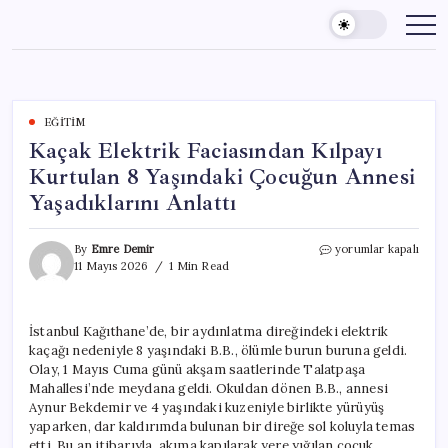
Skip
to
content
EĞITIM
Kaçak Elektrik Faciasından Kılpayı
Kurtulan 8 Yaşındaki Çocuğun Annesi
Yaşadıklarını Anlattı
Kaçak
By
Emre Demir
yorumlar kapalı
Elektrik
11 Mayıs 2026
1 Min Read
Faciasından
Kılpayı
Kurtulan
İstanbul Kağıthane’de, bir aydınlatma direğindeki elektrik
8
kaçağı nedeniyle 8 yaşındaki B.B., ölümle burun buruna geldi.
Yaşındaki
Çocuğun
Olay, 1 Mayıs Cuma günü akşam saatlerinde Talatpaşa
Annesi
Mahallesi’nde meydana geldi. Okuldan dönen B.B., annesi
Yaşadıklarını
Aynur Bekdemir ve 4 yaşındaki kuzeniyle birlikte yürüyüş
Anlattı
yaparken, dar kaldırımda bulunan bir direğe sol koluyla temas
için
etti. Bu an itibarıyla, akıma kapılarak yere yığılan çocuk,