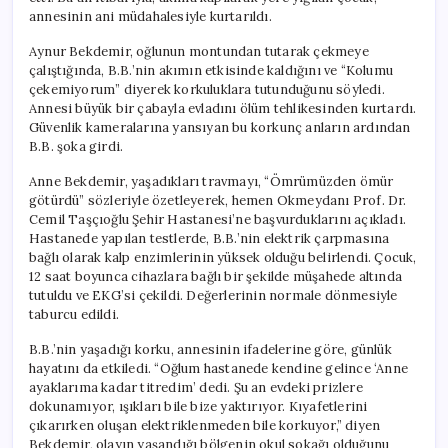
annesinin ani müdahalesiyle kurtarıldı.
Aynur Bekdemir, oğlunun montundan tutarak çekmeye
çalıştığında, B.B.’nin akımın etkisinde kaldığını ve “Kolumu
çekemiyorum” diyerek korkuluklara tutunduğunu söyledi.
Annesi büyük bir çabayla evladını ölüm tehlikesinden kurtardı.
Güvenlik kameralarına yansıyan bu korkunç anların ardından
B.B. şoka girdi.
Anne Bekdemir, yaşadıkları travmayı, “Ömrümüzden ömür
götürdü” sözleriyle özetleyerek, hemen Okmeydanı Prof. Dr.
Cemil Taşçıoğlu Şehir Hastanesi’ne başvurduklarını açıkladı.
Hastanede yapılan testlerde, B.B.’nin elektrik çarpmasına
bağlı olarak kalp enzimlerinin yüksek olduğu belirlendi. Çocuk,
12 saat boyunca cihazlara bağlı bir şekilde müşahede altında
tutuldu ve EKG’si çekildi. Değerlerinin normale dönmesiyle
taburcu edildi.
B.B.’nin yaşadığı korku, annesinin ifadelerine göre, günlük
hayatını da etkiledi. “Oğlum hastanede kendine gelince ‘Anne
ayaklarıma kadar titredim’ dedi. Şu an evdeki prizlere
dokunamıyor, ışıkları bile bize yaktırıyor. Kıyafetlerini
çıkarırken oluşan elektriklenmeden bile korkuyor,” diyen
Bekdemir, olayın yaşandığı bölgenin okul sokağı olduğunu