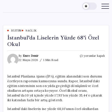
Skip
to
content
EĞITIM
SAĞLIK
İstanbul’da Liselerin Yüzde 68’i Özel
Okul
İstanbul’da
By
Emre Demir
yorumlar kapalı
Liselerin
22 Mayıs 2026
1 Min Read
Yüzde
68’i
Özel
İstanbul Planlama Ajansı (İPA), eğitim alanındaki son durumu
Okul
özetleyen raporunu kamuoyuna sundu. Rapor, İstanbul’daki
için
eğitim sisteminin son on yılda geçirdiği dönüşümü ve özel
okulların artışını ortaya koyuyor. Özel ilkokul oranı,
İstanbul’da 10 yıl içinde yüzde 17,93’ten yüzde 35,44’e çıkarak
iki katından fazla bir artış gösterdi.
İstanbul’daki liselerin ise yüzde 68,10’unun özel okullardan