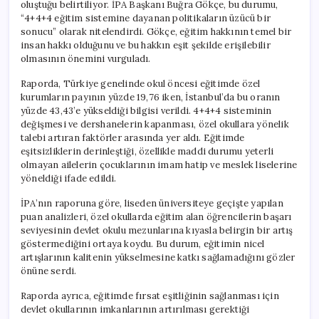
oluştuğu belirtiliyor. İPA Başkanı Buğra Gökçe, bu durumu,
“4+4+4 eğitim sistemine dayanan politikaların üzücü bir
sonucu” olarak nitelendirdi. Gökçe, eğitim hakkının temel bir
insan hakkı olduğunu ve bu hakkın eşit şekilde erişilebilir
olmasının önemini vurguladı.
Raporda, Türkiye genelinde okul öncesi eğitimde özel
kurumların payının yüzde 19,76 iken, İstanbul’da bu oranın
yüzde 43,43’e yükseldiği bilgisi verildi. 4+4+4 sisteminin
değişmesi ve dershanelerin kapanması, özel okullara yönelik
talebi artıran faktörler arasında yer aldı. Eğitimde
eşitsizliklerin derinleştiği, özellikle maddi durumu yeterli
olmayan ailelerin çocuklarının imam hatip ve meslek liselerine
yöneldiği ifade edildi.
İPA’nın raporuna göre, liseden üniversiteye geçişte yapılan
puan analizleri, özel okullarda eğitim alan öğrencilerin başarı
seviyesinin devlet okulu mezunlarına kıyasla belirgin bir artış
göstermediğini ortaya koydu. Bu durum, eğitimin nicel
artışlarının kalitenin yükselmesine katkı sağlamadığını gözler
önüne serdi.
Raporda ayrıca, eğitimde fırsat eşitliğinin sağlanması için
devlet okullarının imkanlarının artırılması gerektiği