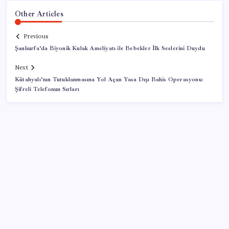
Other Articles
Previous
Şanlıurfa’da Biyonik Kulak Ameliyatı ile Bebekler İlk Seslerini Duydu
Next
Kütahyalı’nın Tutuklanmasına Yol Açan Yasa Dışı Bahis Operasyonu:
Şifreli Telefonun Sırları
SON YAZILAR
İl içi mazeret atamaları açıklandı