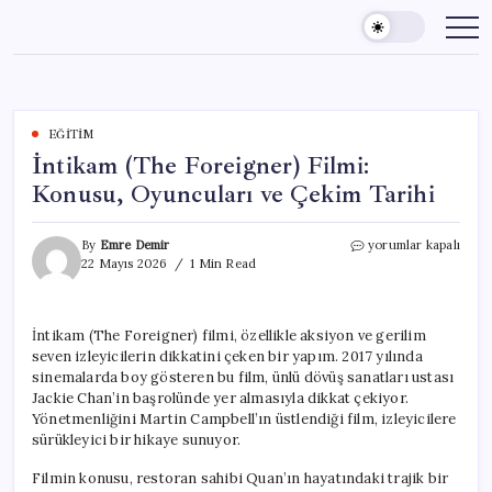
Skip
to
content
EĞITIM
İntikam (The Foreigner) Filmi:
Konusu, Oyuncuları ve Çekim Tarihi
İntikam
By
Emre Demir
yorumlar kapalı
(The
22 Mayıs 2026
1 Min Read
Foreigner)
Filmi:
Konusu,
İntikam (The Foreigner) filmi, özellikle aksiyon ve gerilim
Oyuncuları
seven izleyicilerin dikkatini çeken bir yapım. 2017 yılında
ve
Çekim
sinemalarda boy gösteren bu film, ünlü dövüş sanatları ustası
Tarihi
Jackie Chan’in başrolünde yer almasıyla dikkat çekiyor.
için
Yönetmenliğini Martin Campbell’ın üstlendiği film, izleyicilere
sürükleyici bir hikaye sunuyor.
Filmin konusu, restoran sahibi Quan’ın hayatındaki trajik bir