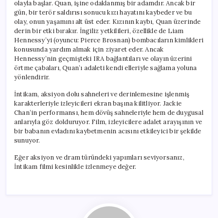
olayla başlar. Quan, işine odaklanmış bir adamdır. Ancak bir
gün, bir terör saldırısı sonucu kızı hayatını kaybeder ve bu
olay, onun yaşamını alt üst eder. Kızının kaybı, Quan üzerinde
derin bir etki bırakır. İngiliz yetkilileri, özellikle de Liam
Hennessy’yi (oyuncu: Pierce Brosnan) bombacıların kimlikleri
konusunda yardım almak için ziyaret eder. Ancak
Hennessy’nin geçmişteki IRA bağlantıları ve olayın üzerini
örtme çabaları, Quan’ı adaleti kendi elleriyle sağlama yoluna
yönlendirir.
İntikam, aksiyon dolu sahneleri ve derinlemesine işlenmiş
karakterleriyle izleyicileri ekran başına kilitliyor. Jackie
Chan’in performansı, hem dövüş sahneleriyle hem de duygusal
anlarıyla göz dolduruyor. Film, izleyicilere adalet arayışının ve
bir babanın evladını kaybetmenin acısını etkileyici bir şekilde
sunuyor.
Eğer aksiyon ve dram türündeki yapımları seviyorsanız,
İntikam filmi kesinlikle izlenmeye değer.