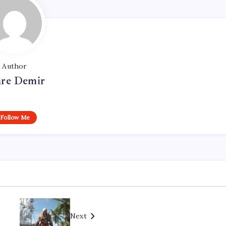
Author
re Demir
Follow Me
Next