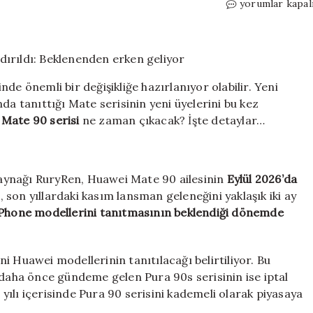
Huawei
yorumlar kapal
Mate
90
serisinin
tanıtım
tarihi
nde önemli bir değişikliğe hazırlanıyor olabilir. Yeni
sızdırıldı:
da tanıttığı Mate serisinin yeni üyelerini bu kez
Beklenenden
Mate 90 serisi
ne zaman çıkacak? İşte detaylar…
erken
geliyor
için
 kaynağı RuryRen, Huawei Mate 90 ailesinin
Eylül 2026’da
, son yıllardaki kasım lansman geleneğini yaklaşık iki ay
 iPhone modellerini tanıtmasının beklendiği dönemde
i Huawei modellerinin tanıtılacağı belirtiliyor. Bu
 daha önce gündeme gelen Pura 90s serisinin ise iptal
6 yılı içerisinde Pura 90 serisini kademeli olarak piyasaya