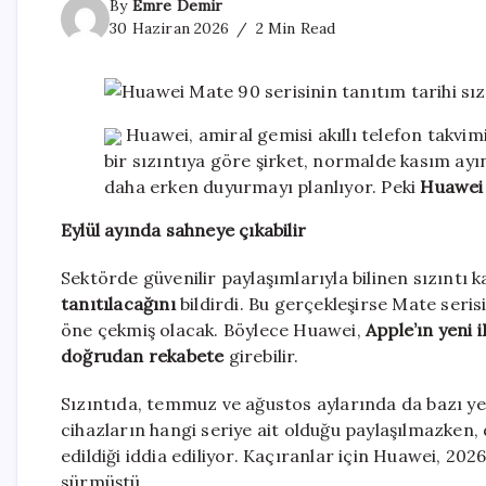
By
Emre Demir
30 Haziran 2026
2 Min Read
Huawei, amiral gemisi akıllı telefon takvimi
bir sızıntıya göre şirket, normalde kasım ayın
daha erken duyurmayı planlıyor. Peki
Huawei 
Eylül ayında sahneye çıkabilir
Sektörde güvenilir paylaşımlarıyla bilinen sızıntı
tanıtılacağını
bildirdi. Bu gerçekleşirse Mate serisi
öne çekmiş olacak. Böylece Huawei,
Apple’ın yeni
doğrudan rekabete
girebilir.
Sızıntıda, temmuz ve ağustos aylarında da bazı yen
cihazların hangi seriye ait olduğu paylaşılmazken,
edildiği iddia ediliyor. Kaçıranlar için Huawei, 202
sürmüştü.