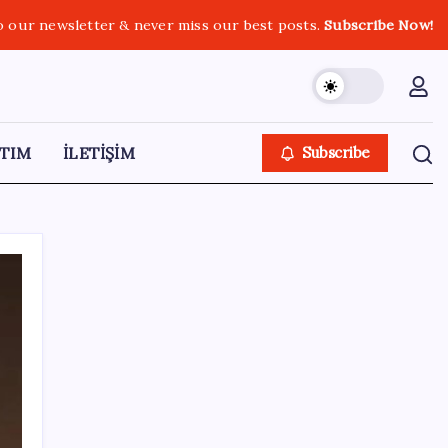
o our newsletter & never miss our best posts.
Subscribe Now!
TIM
İLETİŞİM
Subscribe
SON YAZILAR
İl içi mazeret atamaları açıklandı