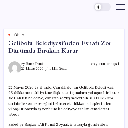
Skip
to
content
EĞITIM
Gelibolu Belediyesi’nden Esnafı Zor
Durumda Bırakan Karar
Gelibolu
By
Emre Demir
yorumlar kapalı
Belediyesi’nden
22 Mayıs 2026
1 Min Read
Esnafı
Zor
Durumda
22 Mayıs 2026 tarihinde, Çanakkale’nin Gelibolu Belediyesi,
Bırakan
96 dükkanın mülkiyetine ilişkin tartışmalara yol açan bir karar
Karar
için
aldı. AKP’li belediye, esnafın sözleşmelerinin 31 Aralık 2024
tarihinde sona ereceğini belirterek, dükkan sahiplerinden
yılbaşı itibarıyla iş yerlerini belediyeye teslim etmelerini
istedi.
Belediye Başkanı Ali Kamil Soyuak imzasıyla gönderilen