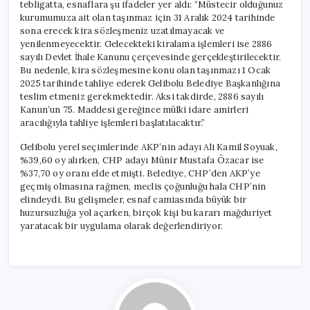
tebligatta, esnaflara şu ifadeler yer aldı: “Müstecir olduğunuz
kurumumuza ait olan taşınmaz için 31 Aralık 2024 tarihinde
sona erecek kira sözleşmeniz uzatılmayacak ve
yenilenmeyecektir. Gelecekteki kiralama işlemleri ise 2886
sayılı Devlet İhale Kanunu çerçevesinde gerçekleştirilecektir.
Bu nedenle, kira sözleşmesine konu olan taşınmazı 1 Ocak
2025 tarihinde tahliye ederek Gelibolu Belediye Başkanlığına
teslim etmeniz gerekmektedir. Aksi takdirde, 2886 sayılı
Kanun’un 75. Maddesi gereğince mülki idare amirleri
aracılığıyla tahliye işlemleri başlatılacaktır.”
Gelibolu yerel seçimlerinde AKP’nin adayı Ali Kamil Soyuak,
%39,60 oy alırken, CHP adayı Münir Mustafa Özacar ise
%37,70 oy oranı elde etmişti. Belediye, CHP’den AKP’ye
geçmiş olmasına rağmen, meclis çoğunluğu hala CHP’nin
elindeydi. Bu gelişmeler, esnaf camiasında büyük bir
huzursuzluğa yol açarken, birçok kişi bu kararı mağduriyet
yaratacak bir uygulama olarak değerlendiriyor.